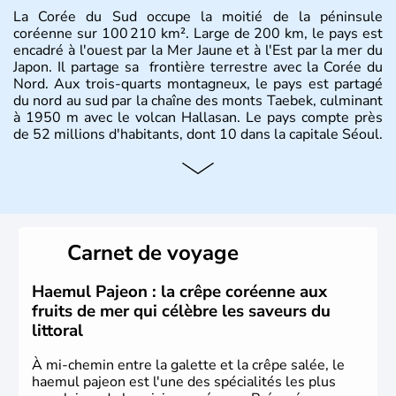
La Corée du Sud occupe la moitié de la péninsule
coréenne sur 100 210 km². Large de 200 km, le pays est
encadré à l'ouest par la Mer Jaune et à l'Est par la mer du
Japon. Il partage sa frontière terrestre avec la Corée du
Nord. Aux trois-quarts montagneux, le pays est partagé
du nord au sud par la chaîne des monts Taebek, culminant
à 1950 m avec le volcan Hallasan. Le pays compte près
de 52 millions d'habitants, dont 10 dans la capitale Séoul.
Histoire et administration
La
Corée du Sud
est un pays de l’
Asie de l’Es
t composé
de vingt provinces. Outre sa capitale
Séoul
, Ulsan et
Pusan sont deux autres villes majeures du pays. Le
Carnet de voyage
christianisme et le bouddhisme en sont les deux
principales religions. Ce pays partage sa culture avec la
Corée du Nord
. Les Jeux Olympiques s’y sont déroulés en
Haemul Pajeon : la crêpe coréenne aux
1988, de même que la Coupe du Monde de football en
fruits de mer qui célèbre les saveurs du
2002, en collaboration avec le Japon.
littoral
À mi-chemin entre la galette et la crêpe salée, le
haemul pajeon est l'une des spécialités les plus