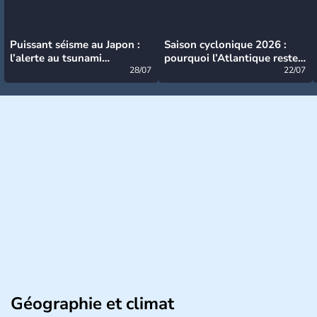
Puissant séisme au Japon :
Saison cyclonique 2026 :
l’alerte au tsunami
pourquoi l’Atlantique reste
désormais levée
28/07
très calme à ce stade ?
22/07
Géographie et climat