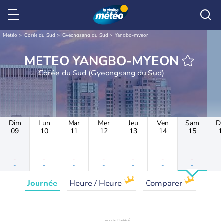
Météo
Corée du Sud
Gyeongsang du Sud
Yangbo-myeon
METEO YANGBO-MYEON
Corée du Sud (Gyeongsang du Sud)
Dim
Lun
Mar
Mer
Jeu
Ven
Sam
D
09
10
11
12
13
14
15
-
-
-
-
-
-
-
-
-
-
-
-
-
-
Journée
Heure / Heure
Comparer