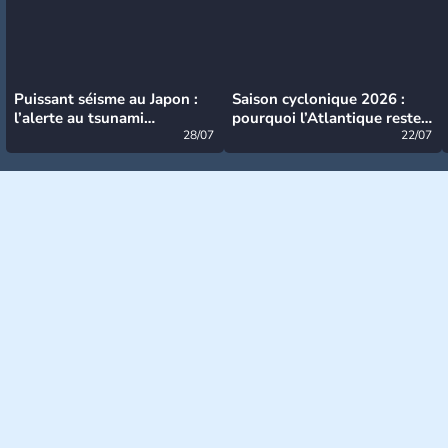
Puissant séisme au Japon :
Saison cyclonique 2026 :
l’alerte au tsunami
pourquoi l’Atlantique reste
désormais levée
28/07
très calme à ce stade ?
22/07