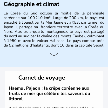
Géographie et climat
La Corée du Sud occupe la moitié de la péninsule
coréenne sur 100 210 km². Large de 200 km, le pays est
encadré à l'ouest par la Mer Jaune et à l'Est par la mer du
Japon. Il partage sa frontière terrestre avec la Corée du
Nord. Aux trois-quarts montagneux, le pays est partagé
du nord au sud par la chaîne des monts Taebek, culminant
à 1950 m avec le volcan Hallasan. Le pays compte près
de 52 millions d'habitants, dont 10 dans la capitale Séoul.
Histoire et administration
La
Corée du Sud
est un pays de l’
Asie de l’Es
t composé
de vingt provinces. Outre sa capitale
Séoul
, Ulsan et
Pusan sont deux autres villes majeures du pays. Le
Carnet de voyage
christianisme et le bouddhisme en sont les deux
principales religions. Ce pays partage sa culture avec la
Corée du Nord
. Les Jeux Olympiques s’y sont déroulés en
Haemul Pajeon : la crêpe coréenne aux
1988, de même que la Coupe du Monde de football en
fruits de mer qui célèbre les saveurs du
2002, en collaboration avec le Japon.
littoral