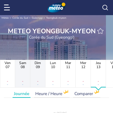
Météo
Corée du Sud
Gyeonggi
Yeongbuk-myeon
METEO YEONGBUK-MYEON
Corée du Sud (Gyeonggi)
Ven
Sam
Dim
Lun
Mar
Mer
Jeu
V
07
08
09
10
11
12
13
-
-
-
-
-
-
-
-
-
-
-
-
-
-
Journée
Heure / Heure
Comparer