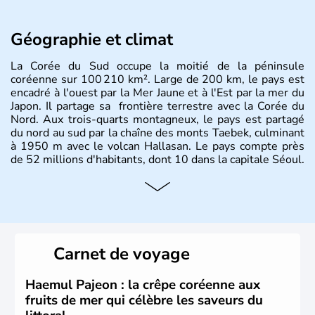
Géographie et climat
La Corée du Sud occupe la moitié de la péninsule
coréenne sur 100 210 km². Large de 200 km, le pays est
encadré à l'ouest par la Mer Jaune et à l'Est par la mer du
Japon. Il partage sa frontière terrestre avec la Corée du
Nord. Aux trois-quarts montagneux, le pays est partagé
du nord au sud par la chaîne des monts Taebek, culminant
à 1950 m avec le volcan Hallasan. Le pays compte près
de 52 millions d'habitants, dont 10 dans la capitale Séoul.
Histoire et administration
La
Corée du Sud
est un pays de l’
Asie de l’Es
t composé
de vingt provinces. Outre sa capitale
Séoul
, Ulsan et
Pusan sont deux autres villes majeures du pays. Le
Carnet de voyage
christianisme et le bouddhisme en sont les deux
principales religions. Ce pays partage sa culture avec la
Corée du Nord
. Les Jeux Olympiques s’y sont déroulés en
Haemul Pajeon : la crêpe coréenne aux
1988, de même que la Coupe du Monde de football en
fruits de mer qui célèbre les saveurs du
2002, en collaboration avec le Japon.