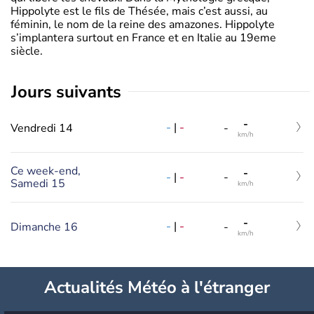
Hippolyte est le fils de Thésée, mais c’est aussi, au
féminin, le nom de la reine des amazones. Hippolyte
s’implantera surtout en France et en Italie au 19eme
siècle.
jours suivants
-
-
|
-
Vendredi 14
-
km/h
Ce week-end,
-
-
|
-
-
Samedi 15
km/h
-
-
|
-
Dimanche 16
-
km/h
Actualités Météo à l'étranger