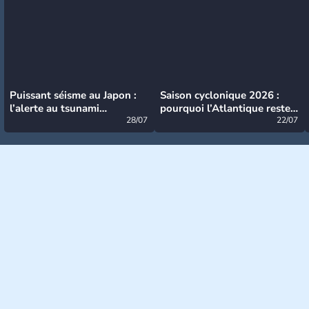
Puissant séisme au Japon :
Saison cyclonique 2026 :
l’alerte au tsunami
pourquoi l’Atlantique reste
désormais levée
28/07
très calme à ce stade ?
22/07