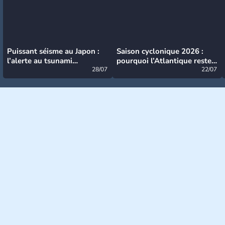
Puissant séisme au Japon :
Saison cyclonique 2026 :
l’alerte au tsunami
pourquoi l’Atlantique reste
désormais levée
28/07
très calme à ce stade ?
22/07