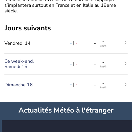
s’implantera surtout en France et en Italie au 19eme
siècle.
jours suivants
-
-
|
-
Vendredi 14
-
km/h
Ce week-end,
-
-
|
-
-
Samedi 15
km/h
-
-
|
-
Dimanche 16
-
km/h
Actualités Météo à l'étranger