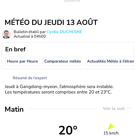
MÉTÉO DU JEUDI 13 AOÛT
Bulletin établi par
Cyrille DUCHESNE
Actualisé à
04h00
En bref
Heure par Heure
Comparateur météo
Actualités Météo à
Résumé de l’expert
Jeudi à Gangdong-myeon, l'atmosphère sera instable.
Les températures seront comprises entre 20 et 23°C.
Matin
Voir la nuit
20°
15 km/h