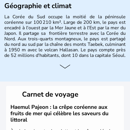
Géographie et climat
La Corée du Sud occupe la moitié de la péninsule
coréenne sur 100 210 km². Large de 200 km, le pays est
encadré à l'ouest par la Mer Jaune et à l'Est par la mer du
Japon. Il partage sa frontière terrestre avec la Corée du
Nord. Aux trois-quarts montagneux, le pays est partagé
du nord au sud par la chaîne des monts Taebek, culminant
à 1950 m avec le volcan Hallasan. Le pays compte près
de 52 millions d'habitants, dont 10 dans la capitale Séoul.
Histoire et administration
La
Corée du Sud
est un pays de l’
Asie de l’Es
t composé
de vingt provinces. Outre sa capitale
Séoul
, Ulsan et
Pusan sont deux autres villes majeures du pays. Le
Carnet de voyage
christianisme et le bouddhisme en sont les deux
principales religions. Ce pays partage sa culture avec la
Corée du Nord
. Les Jeux Olympiques s’y sont déroulés en
Haemul Pajeon : la crêpe coréenne aux
1988, de même que la Coupe du Monde de football en
fruits de mer qui célèbre les saveurs du
2002, en collaboration avec le Japon.
littoral