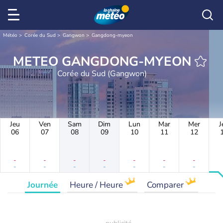
Météo
Corée du Sud
Gangwon
Gangdong-myeon
METEO GANGDONG-MYEON
Corée du Sud (Gangwon)
Jeu
Ven
Sam
Dim
Lun
Mar
Mer
J
06
07
08
09
10
11
12
-
-
-
-
-
-
-
-
-
-
-
-
-
-
Journée
Heure / Heure
Comparer