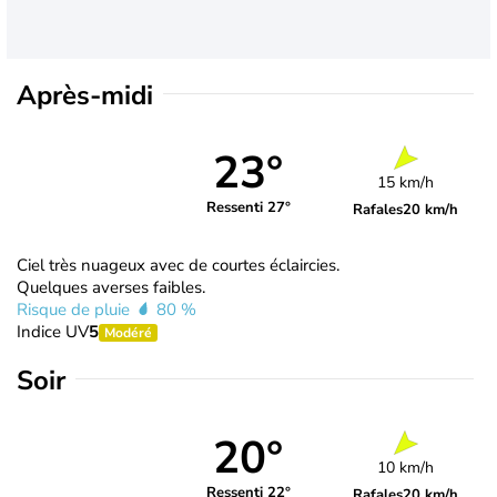
Après-midi
23°
15 km/h
Ressenti 27°
Rafales
20 km/h
Ciel très nuageux avec de courtes éclaircies.
Quelques averses faibles.
Risque de pluie
80 %
Indice UV
5
Modéré
Soir
20°
10 km/h
Ressenti 22°
Rafales
20 km/h