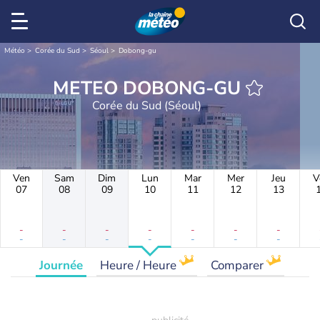
Météo
Corée du Sud
Séoul
Dobong-gu
METEO DOBONG-GU
Corée du Sud (Séoul)
Ven
Sam
Dim
Lun
Mar
Mer
Jeu
V
07
08
09
10
11
12
13
-
-
-
-
-
-
-
-
-
-
-
-
-
-
Journée
Heure / Heure
Comparer