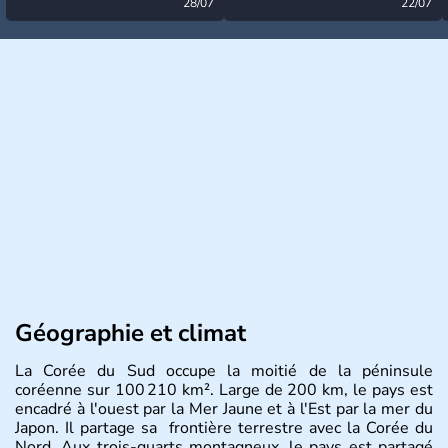
désormais levée
28/07
très calme à ce stade ?
22/07
Géographie et climat
La Corée du Sud occupe la moitié de la péninsule
coréenne sur 100 210 km². Large de 200 km, le pays est
encadré à l'ouest par la Mer Jaune et à l'Est par la mer du
Japon. Il partage sa frontière terrestre avec la Corée du
Nord. Aux trois-quarts montagneux, le pays est partagé