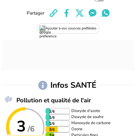
Partager
Ajouter à vos sources préférées
Infos SANTÉ
Pollution et qualité de l'air
Dioxyde d'azote
1
/6
Dioxyde de soufre
1
/6
3
Monoxyde de carbone
1
/6
/6
Ozone
3
/6
Particules fines
2
/6