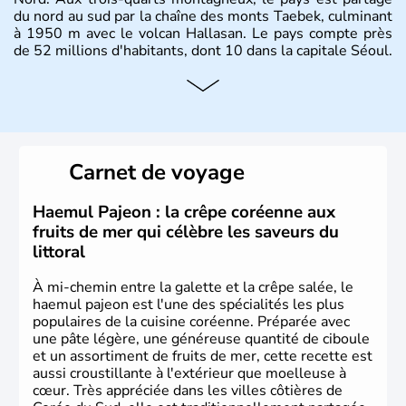
du nord au sud par la chaîne des monts Taebek, culminant
à 1950 m avec le volcan Hallasan. Le pays compte près
de 52 millions d'habitants, dont 10 dans la capitale Séoul.
Histoire et administration
La
Corée du Sud
est un pays de l’
Asie de l’Es
t composé
de vingt provinces. Outre sa capitale
Séoul
, Ulsan et
Pusan sont deux autres villes majeures du pays. Le
Carnet de voyage
christianisme et le bouddhisme en sont les deux
principales religions. Ce pays partage sa culture avec la
Corée du Nord
. Les Jeux Olympiques s’y sont déroulés en
Haemul Pajeon : la crêpe coréenne aux
1988, de même que la Coupe du Monde de football en
fruits de mer qui célèbre les saveurs du
2002, en collaboration avec le Japon.
littoral
À mi-chemin entre la galette et la crêpe salée, le
haemul pajeon est l'une des spécialités les plus
populaires de la cuisine coréenne. Préparée avec
une pâte légère, une généreuse quantité de ciboule
et un assortiment de fruits de mer, cette recette est
aussi croustillante à l'extérieur que moelleuse à
cœur. Très appréciée dans les villes côtières de