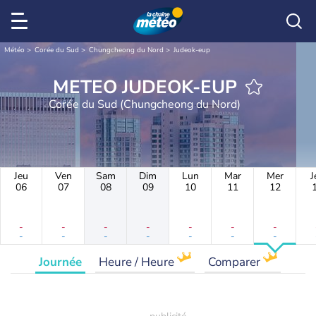
Météo
Corée du Sud
Chungcheong du Nord
Judeok-eup
METEO JUDEOK-EUP
Corée du Sud (Chungcheong du Nord)
Jeu
Ven
Sam
Dim
Lun
Mar
Mer
J
06
07
08
09
10
11
12
-
-
-
-
-
-
-
-
-
-
-
-
-
-
Journée
Heure / Heure
Comparer