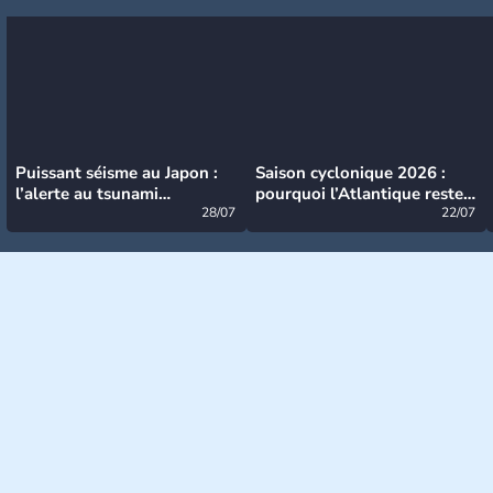
Puissant séisme au Japon :
Saison cyclonique 2026 :
l’alerte au tsunami
pourquoi l’Atlantique reste
désormais levée
28/07
très calme à ce stade ?
22/07