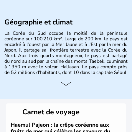
Géographie et climat
La Corée du Sud occupe la moitié de la péninsule
coréenne sur 100 210 km². Large de 200 km, le pays est
encadré à l'ouest par la Mer Jaune et à l'Est par la mer du
Japon. Il partage sa frontière terrestre avec la Corée du
Nord. Aux trois-quarts montagneux, le pays est partagé
du nord au sud par la chaîne des monts Taebek, culminant
à 1950 m avec le volcan Hallasan. Le pays compte près
de 52 millions d'habitants, dont 10 dans la capitale Séoul.
Histoire et administration
La
Corée du Sud
est un pays de l’
Asie de l’Es
t composé
de vingt provinces. Outre sa capitale
Séoul
, Ulsan et
Pusan sont deux autres villes majeures du pays. Le
Carnet de voyage
christianisme et le bouddhisme en sont les deux
principales religions. Ce pays partage sa culture avec la
Corée du Nord
. Les Jeux Olympiques s’y sont déroulés en
Haemul Pajeon : la crêpe coréenne aux
1988, de même que la Coupe du Monde de football en
fruits de mer qui célèbre les saveurs du