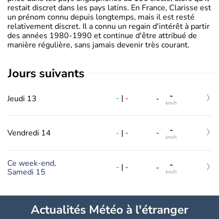
restait discret dans les pays latins. En France, Clarisse est
un prénom connu depuis longtemps, mais il est resté
relativement discret. Il a connu un regain d'intérêt à partir
des années 1980-1990 et continue d'être attribué de
manière régulière, sans jamais devenir très courant.
jours suivants
-
-
|
-
Jeudi 13
-
km/h
-
-
|
-
Vendredi 14
-
km/h
Ce week-end,
-
-
|
-
-
Samedi 15
km/h
Actualités Météo à l'étranger