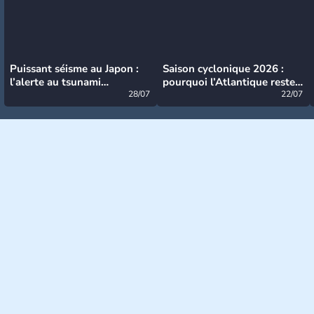
Puissant séisme au Japon :
Saison cyclonique 2026 :
l’alerte au tsunami
pourquoi l’Atlantique reste
désormais levée
28/07
très calme à ce stade ?
22/07