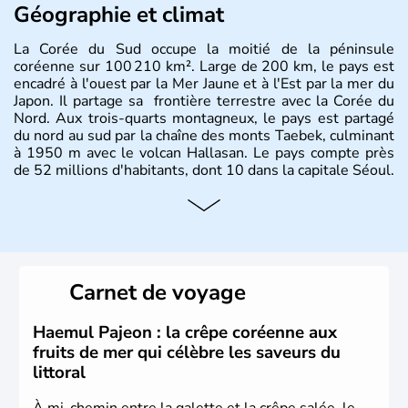
Géographie et climat
La Corée du Sud occupe la moitié de la péninsule
coréenne sur 100 210 km². Large de 200 km, le pays est
encadré à l'ouest par la Mer Jaune et à l'Est par la mer du
Japon. Il partage sa frontière terrestre avec la Corée du
Nord. Aux trois-quarts montagneux, le pays est partagé
du nord au sud par la chaîne des monts Taebek, culminant
à 1950 m avec le volcan Hallasan. Le pays compte près
de 52 millions d'habitants, dont 10 dans la capitale Séoul.
Histoire et administration
La
Corée du Sud
est un pays de l’
Asie de l’Es
t composé
de vingt provinces. Outre sa capitale
Séoul
, Ulsan et
Pusan sont deux autres villes majeures du pays. Le
Carnet de voyage
christianisme et le bouddhisme en sont les deux
principales religions. Ce pays partage sa culture avec la
Corée du Nord
. Les Jeux Olympiques s’y sont déroulés en
Haemul Pajeon : la crêpe coréenne aux
1988, de même que la Coupe du Monde de football en
fruits de mer qui célèbre les saveurs du
2002, en collaboration avec le Japon.
littoral