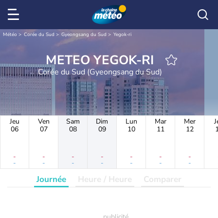
Météo
Corée du Sud
Gyeongsang du Sud
Yegok-ri
METEO YEGOK-RI
Corée du Sud (Gyeongsang du Sud)
Jeu
Ven
Sam
Dim
Lun
Mar
Mer
J
06
07
08
09
10
11
12
-
-
-
-
-
-
-
-
-
-
-
-
-
-
Journée
Heure / Heure
Comparer