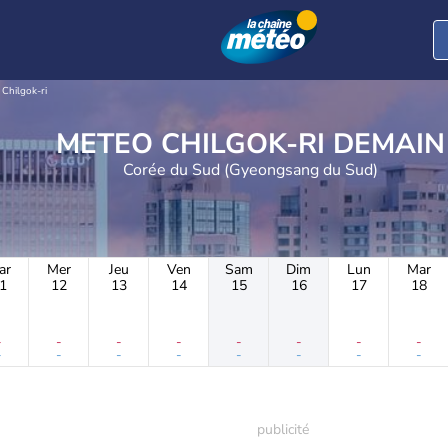
Chilgok-ri
METEO CHILGOK-RI DEMAIN
Corée du Sud (Gyeongsang du Sud)
ar
Mer
Jeu
Ven
Sam
Dim
Lun
Mar
1
12
13
14
15
16
17
18
-
-
-
-
-
-
-
-
-
-
-
-
-
-
-
-