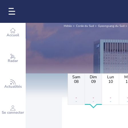
Météo
Corée du Sud
Gyeongsang du Sud
Accueil
Radar
Sam
Dim
Lun
M
08
09
10
1
Actualités
-
-
-
-
-
-
Se connecter