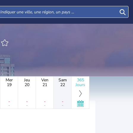
Mer
Jeu
Ven
Sam
365
19
20
21
22
Jours
-
-
-
-
-
-
-
-