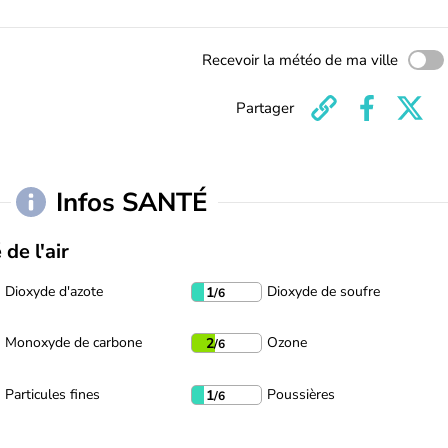
Recevoir la météo de ma ville
Partager
Infos SANTÉ
 de l'air
Dioxyde d'azote
Dioxyde de soufre
1
/6
Monoxyde de carbone
Ozone
2
/6
Particules fines
Poussières
1
/6