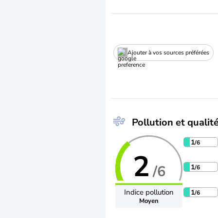
Ajouter à vos sources préférées
Pollution et qualité
1
/6
2
/6
1
/6
Indice pollution
1
/6
Moyen