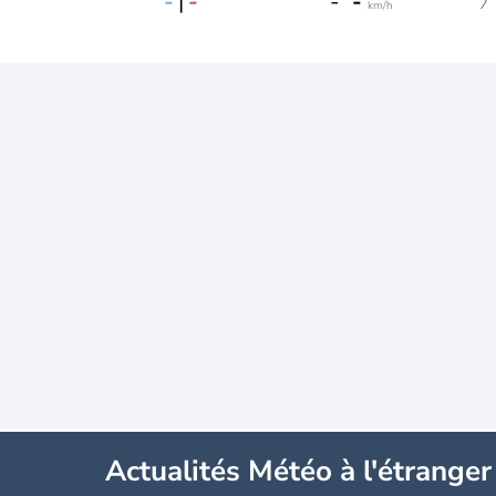
-
|
-
-
-
km/h
Actualités Météo à l'étranger