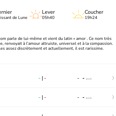
rnier
Lever
Coucher
oissant de Lune
05h40
19h24
 parle de lui-même et vient du latin « amor . Ce nom très
, renvoyait à l’amour altruiste, universel et à la compassion.
es assez discrètement et actuellement, il est rarissime.
-
|
-
-
-
km/h
-
|
-
-
-
km/h