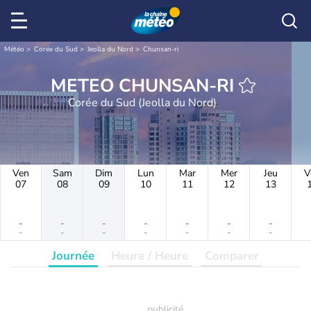
Météo
Corée du Sud
Jeolla du Nord
Chunsan-ri
METEO CHUNSAN-RI
Corée du Sud (Jeolla du Nord)
Ven
Sam
Dim
Lun
Mar
Mer
Jeu
V
07
08
09
10
11
12
13
-
-
-
-
-
-
-
-
-
-
-
-
-
-
Journée
Heure / Heure
Comparer