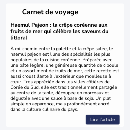
de vingt provinces. Outre sa capitale
Séoul
, Ulsan et
Pusan sont deux autres villes majeures du pays. Le
Carnet de voyage
christianisme et le bouddhisme en sont les deux
principales religions. Ce pays partage sa culture avec la
Corée du Nord
. Les Jeux Olympiques s’y sont déroulés en
Haemul Pajeon : la crêpe coréenne aux
1988, de même que la Coupe du Monde de football en
fruits de mer qui célèbre les saveurs du
2002, en collaboration avec le Japon.
littoral
À mi-chemin entre la galette et la crêpe salée, le
haemul pajeon est l'une des spécialités les plus
populaires de la cuisine coréenne. Préparée avec
une pâte légère, une généreuse quantité de ciboule
et un assortiment de fruits de mer, cette recette est
aussi croustillante à l'extérieur que moelleuse à
cœur. Très appréciée dans les villes côtières de
Corée du Sud, elle est traditionnellement partagée
au centre de la table, découpée en morceaux et
dégustée avec une sauce à base de soja. Un plat
simple en apparence, mais profondément ancré
dans la culture culinaire du pays.
Lire l'article