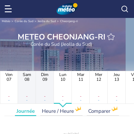
Météo
Corée du Sud
Jeolla du Sud
Cheonjang-ri
METEO CHEONJANG-RI
Corée du Sud (Jeolla du Sud)
Ven
Sam
Dim
Lun
Mar
Mer
Jeu
V
07
08
09
10
11
12
13
-
-
-
-
-
-
-
-
-
-
-
-
-
-
Journée
Heure / Heure
Comparer