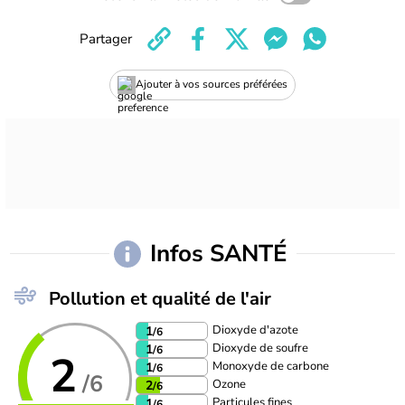
Partager
Ajouter à vos sources préférées
Infos SANTÉ
Pollution et qualité de l'air
Dioxyde d'azote
1
/6
Dioxyde de soufre
1
/6
2
Monoxyde de carbone
1
/6
/6
Ozone
2
/6
Particules fines
1
/6