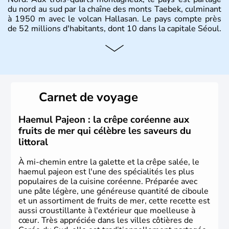
du nord au sud par la chaîne des monts Taebek, culminant
à 1950 m avec le volcan Hallasan. Le pays compte près
de 52 millions d'habitants, dont 10 dans la capitale Séoul.
Histoire et administration
La
Corée du Sud
est un pays de l’
Asie de l’Es
t composé
de vingt provinces. Outre sa capitale
Séoul
, Ulsan et
Pusan sont deux autres villes majeures du pays. Le
Carnet de voyage
christianisme et le bouddhisme en sont les deux
principales religions. Ce pays partage sa culture avec la
Corée du Nord
. Les Jeux Olympiques s’y sont déroulés en
Haemul Pajeon : la crêpe coréenne aux
1988, de même que la Coupe du Monde de football en
fruits de mer qui célèbre les saveurs du
2002, en collaboration avec le Japon.
littoral
À mi-chemin entre la galette et la crêpe salée, le
haemul pajeon est l'une des spécialités les plus
populaires de la cuisine coréenne. Préparée avec
une pâte légère, une généreuse quantité de ciboule
et un assortiment de fruits de mer, cette recette est
aussi croustillante à l'extérieur que moelleuse à
cœur. Très appréciée dans les villes côtières de