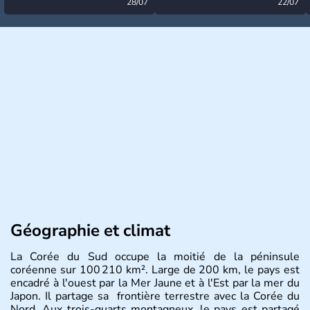
désormais levée
28/07
très calme à ce stade ?
22/07
Géographie et climat
La Corée du Sud occupe la moitié de la péninsule
coréenne sur 100 210 km². Large de 200 km, le pays est
encadré à l'ouest par la Mer Jaune et à l'Est par la mer du
Japon. Il partage sa frontière terrestre avec la Corée du
Nord. Aux trois-quarts montagneux, le pays est partagé