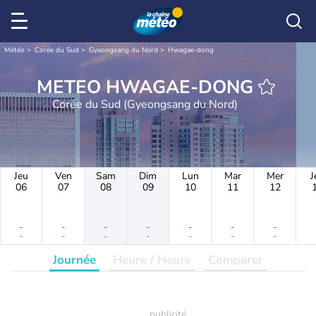
Météo
Corée du Sud
Gyeongsang du Nord
Hwagae-dong
METEO HWAGAE-DONG
Corée du Sud (Gyeongsang du Nord)
Jeu
Ven
Sam
Dim
Lun
Mar
Mer
J
06
07
08
09
10
11
12
-
-
-
-
-
-
-
-
-
-
-
-
-
-
Journée
Heure / Heure
Comparer