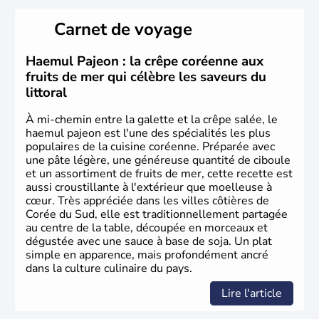
de vingt provinces. Outre sa capitale
Séoul
, Ulsan et
Pusan sont deux autres villes majeures du pays. Le
Carnet de voyage
christianisme et le bouddhisme en sont les deux
principales religions. Ce pays partage sa culture avec la
Corée du Nord
. Les Jeux Olympiques s’y sont déroulés en
Haemul Pajeon : la crêpe coréenne aux
1988, de même que la Coupe du Monde de football en
fruits de mer qui célèbre les saveurs du
2002, en collaboration avec le Japon.
littoral
À mi-chemin entre la galette et la crêpe salée, le
haemul pajeon est l'une des spécialités les plus
populaires de la cuisine coréenne. Préparée avec
une pâte légère, une généreuse quantité de ciboule
et un assortiment de fruits de mer, cette recette est
aussi croustillante à l'extérieur que moelleuse à
cœur. Très appréciée dans les villes côtières de
Corée du Sud, elle est traditionnellement partagée
au centre de la table, découpée en morceaux et
dégustée avec une sauce à base de soja. Un plat
simple en apparence, mais profondément ancré
dans la culture culinaire du pays.
Lire l'article