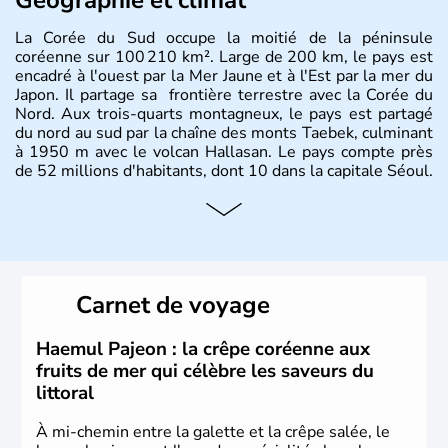
La Corée du Sud occupe la moitié de la péninsule
coréenne sur 100 210 km². Large de 200 km, le pays est
encadré à l'ouest par la Mer Jaune et à l'Est par la mer du
Japon. Il partage sa frontière terrestre avec la Corée du
Nord. Aux trois-quarts montagneux, le pays est partagé
du nord au sud par la chaîne des monts Taebek, culminant
à 1950 m avec le volcan Hallasan. Le pays compte près
de 52 millions d'habitants, dont 10 dans la capitale Séoul.
Histoire et administration
La
Corée du Sud
est un pays de l’
Asie de l’Es
t composé
de vingt provinces. Outre sa capitale
Séoul
, Ulsan et
Pusan sont deux autres villes majeures du pays. Le
Carnet de voyage
christianisme et le bouddhisme en sont les deux
principales religions. Ce pays partage sa culture avec la
Corée du Nord
. Les Jeux Olympiques s’y sont déroulés en
Haemul Pajeon : la crêpe coréenne aux
1988, de même que la Coupe du Monde de football en
fruits de mer qui célèbre les saveurs du
2002, en collaboration avec le Japon.
littoral
À mi-chemin entre la galette et la crêpe salée, le