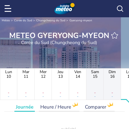
Météo
Corée du Sud
Chungcheong du Sud
Gyeryong-myeon
METEO GYERYONG-MYEON
Corée du Sud (Chungcheong du Sud)
Lun
Mar
Mer
Jeu
Ven
Sam
Dim
L
10
11
12
13
14
15
16
-
-
-
-
-
-
-
-
-
-
-
-
-
-
Journée
Heure / Heure
Comparer