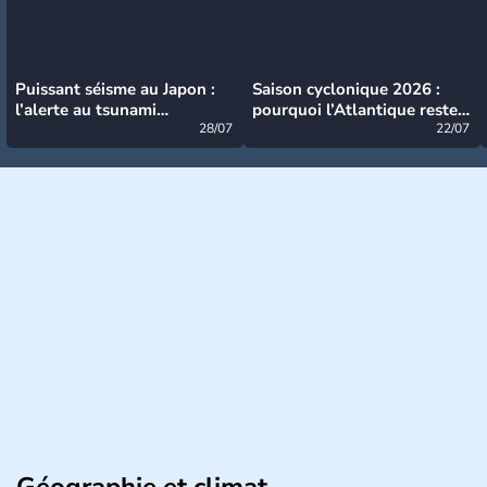
Puissant séisme au Japon :
Saison cyclonique 2026 :
l’alerte au tsunami
pourquoi l’Atlantique reste
désormais levée
28/07
très calme à ce stade ?
22/07
Géographie et climat