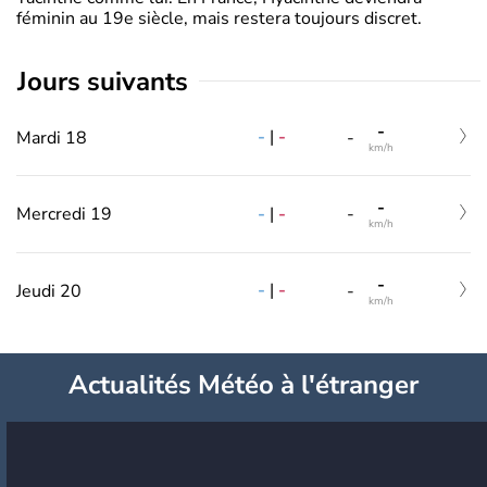
féminin au 19e siècle, mais restera toujours discret.
jours suivants
-
-
|
-
Mardi 18
-
km/h
-
-
|
-
Mercredi 19
-
km/h
-
-
|
-
Jeudi 20
-
km/h
Actualités Météo à l'étranger