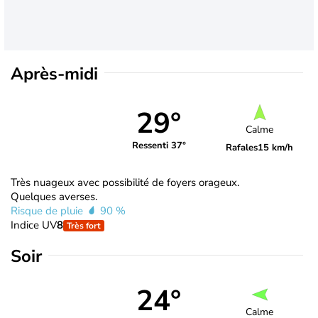
Après-midi
29°
Calme
Ressenti 37°
Rafales
15 km/h
Très nuageux avec possibilité de foyers orageux.
Quelques averses.
Risque de pluie
90 %
Indice UV
8
Très fort
Soir
24°
Calme