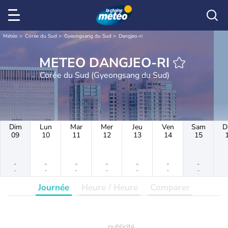
Météo
Corée du Sud
Gyeongsang du Sud
Dangjeo-ri
METEO DANGJEO-RI
Corée du Sud (Gyeongsang du Sud)
Dim
Lun
Mar
Mer
Jeu
Ven
Sam
D
09
10
11
12
13
14
15
-
-
-
-
-
-
-
-
-
-
-
-
-
-
Journée
Heure / Heure
Comparer