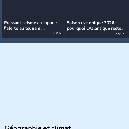
Puissant séisme au Japon :
Saison cyclonique 2026 :
l’alerte au tsunami
pourquoi l’Atlantique reste
désormais levée
28/07
très calme à ce stade ?
22/07
Géographie et climat