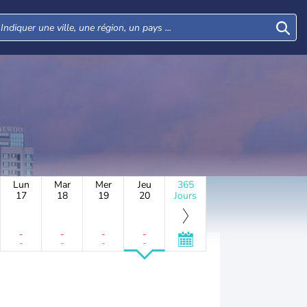
Lun
Mar
Mer
Jeu
365
17
18
19
20
Jours
-
-
-
-
-
-
-
-