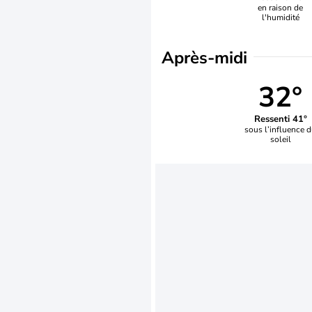
en raison de
l'humidité
Après-midi
32°
Ressenti 41°
sous l’influence 
soleil