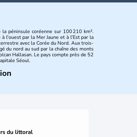
e la péninsule coréenne sur 100 210 km².
 l'ouest par la Mer Jaune et à l'Est par la
terrestre avec la Corée du Nord. Aux trois-
gé du nord au sud par la chaîne des monts
olcan Hallasan. Le pays compte près de 52
capitale Séoul.
tion
sie de l’Es
t composé de vingt provinces.
usan sont deux autres villes majeures du
me en sont les deux principales religions.
rée du Nord
. Les Jeux Olympiques s’y sont
Coupe du Monde de football en 2002, en
s du littoral