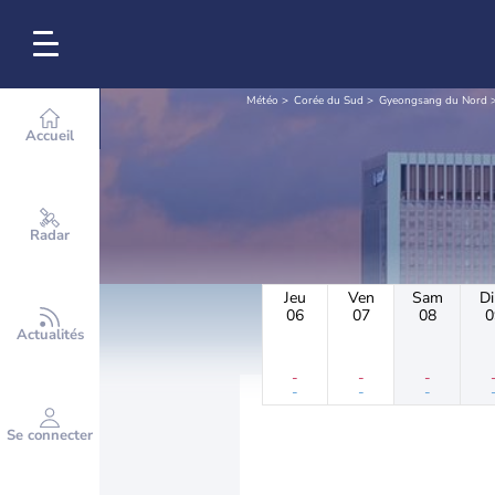
Météo
Corée du Sud
Gyeongsang du Nord
Accueil
Radar
Jeu
Ven
Sam
D
06
07
08
0
Actualités
-
-
-
-
-
-
Se connecter