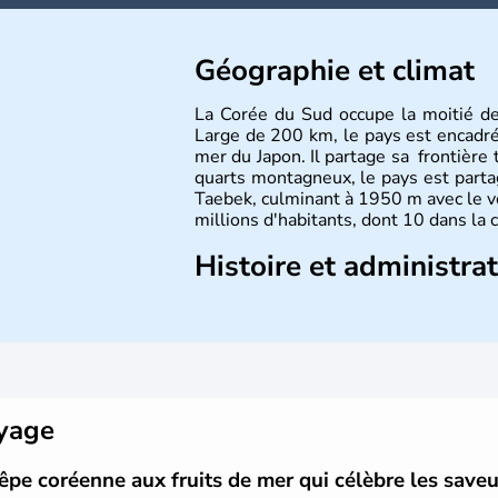
Géographie et climat
La Corée du Sud occupe la moitié d
Large de 200 km, le pays est encadré à
mer du Japon. Il partage sa frontière 
quarts montagneux, le pays est parta
Taebek, culminant à 1950 m avec le v
millions d'habitants, dont 10 dans la 
Histoire et administra
La
Corée du Sud
est un pays de l’
A
Outre sa capitale
Séoul
, Ulsan et P
pays. Le christianisme et le bouddhis
Ce pays partage sa culture avec la
Co
déroulés en 1988, de même que la 
collaboration avec le Japon.
oyage
êpe coréenne aux fruits de mer qui célèbre les saveur