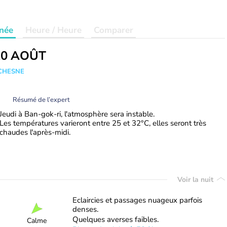
née
Heure / Heure
Comparer
20 AOÛT
UCHESNE
Résumé de l’expert
Jeudi à Ban-gok-ri, l'atmosphère sera instable.
Les températures varieront entre 25 et 32°C, elles seront très
chaudes l'après-midi.
Voir la nuit
Eclaircies et passages nuageux parfois
denses.
Quelques averses faibles.
Calme