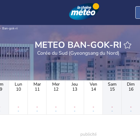
Ban-gok-ri
METEO BAN-GOK-RI
Corée du Sud (Gyeongsang du Nord)
im
Lun
Mar
Mer
Jeu
Ven
Sam
Dim
9
10
11
12
13
14
15
16
-
-
-
-
-
-
-
-
-
-
-
-
-
-
-
-