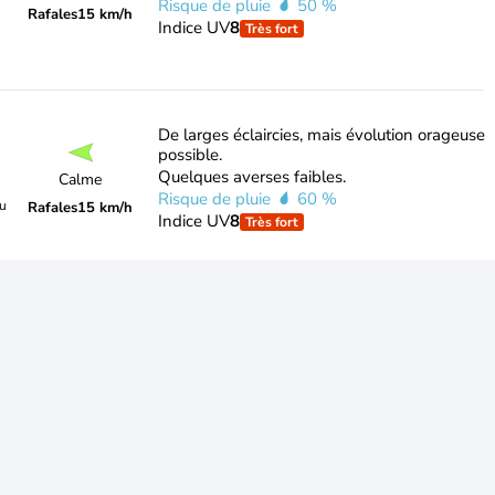
Risque de pluie
50 %
Rafales
15 km/h
Indice UV
8
Très fort
De larges éclaircies, mais évolution orageuse
possible.
Quelques averses faibles.
Calme
Risque de pluie
60 %
du
Rafales
15 km/h
Indice UV
8
Très fort