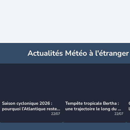
Actualités Météo à l'étranger
Saison cyclonique 2026 :
Tempête tropicale Bertha :
pourquoi l’Atlantique reste
une trajectoire le long du du
très calme à ce stade ?
22/07
littoral américain
22/07