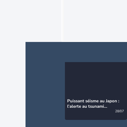
Puissant séisme au Japon :
l’alerte au tsunami
désormais levée
28/07