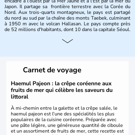
encadré à l'ouest par la Mer Jaune et à l'Est par la mer du
Japon. Il partage sa frontière terrestre avec la Corée du
Nord. Aux trois-quarts montagneux, le pays est partagé
du nord au sud par la chaîne des monts Taebek, culminant
à 1950 m avec le volcan Hallasan. Le pays compte près
de 52 millions d'habitants, dont 10 dans la capitale Séoul.
Histoire et administration
La
Corée du Sud
est un pays de l’
Asie de l’Es
t composé
de vingt provinces. Outre sa capitale
Séoul
, Ulsan et
Pusan sont deux autres villes majeures du pays. Le
Carnet de voyage
christianisme et le bouddhisme en sont les deux
principales religions. Ce pays partage sa culture avec la
Corée du Nord
. Les Jeux Olympiques s’y sont déroulés en
Haemul Pajeon : la crêpe coréenne aux
1988, de même que la Coupe du Monde de football en
fruits de mer qui célèbre les saveurs du
2002, en collaboration avec le Japon.
littoral
À mi-chemin entre la galette et la crêpe salée, le
haemul pajeon est l'une des spécialités les plus
populaires de la cuisine coréenne. Préparée avec
une pâte légère, une généreuse quantité de ciboule
et un assortiment de fruits de mer, cette recette est