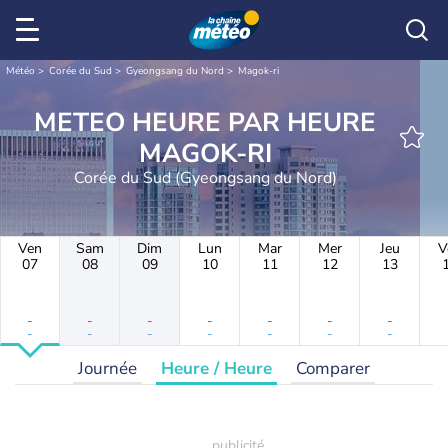
Météo
Corée du Sud
Gyeongsang du Nord
Magok-ri
METEO HEURE PAR HEURE
MAGOK-RI
Corée du Sud (Gyeongsang du Nord)
Ven
Sam
Dim
Lun
Mar
Mer
Jeu
V
07
08
09
10
11
12
13
-
-
-
-
-
-
-
-
-
-
-
-
-
-
Journée
Heure / Heure
Comparer