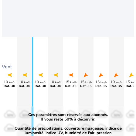
Vent
10
10
10
10
15
15
15
10
15
km/h
km/h
km/h
km/h
km/h
km/h
km/h
km/h
km/
Raf. 30
Raf. 30
Raf. 30
Raf. 30
Raf. 35
Raf. 35
Raf. 35
Raf. 35
Raf. 3
Ces paramètres sont réservés aux abonnés.
50%
50%
50%
50%
50%
50%
50%
50%
50%
Il vous reste 50% à découvrir:
Quantité de précipitations, couverture nuageuse, indice de
30%
30%
30%
30%
30%
30%
30%
30%
30%
luminosité, indice UV, humidité de l'air, pression