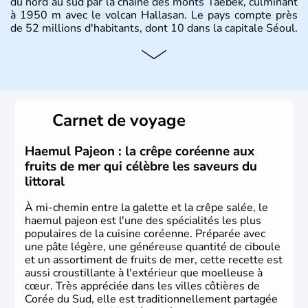
du nord au sud par la chaîne des monts Taebek, culminant
à 1950 m avec le volcan Hallasan. Le pays compte près
de 52 millions d'habitants, dont 10 dans la capitale Séoul.
Histoire et administration
La
Corée du Sud
est un pays de l’
Asie de l’Es
t composé
de vingt provinces. Outre sa capitale
Séoul
, Ulsan et
Pusan sont deux autres villes majeures du pays. Le
Carnet de voyage
christianisme et le bouddhisme en sont les deux
principales religions. Ce pays partage sa culture avec la
Corée du Nord
. Les Jeux Olympiques s’y sont déroulés en
Haemul Pajeon : la crêpe coréenne aux
1988, de même que la Coupe du Monde de football en
fruits de mer qui célèbre les saveurs du
2002, en collaboration avec le Japon.
littoral
À mi-chemin entre la galette et la crêpe salée, le
haemul pajeon est l'une des spécialités les plus
populaires de la cuisine coréenne. Préparée avec
une pâte légère, une généreuse quantité de ciboule
et un assortiment de fruits de mer, cette recette est
aussi croustillante à l'extérieur que moelleuse à
cœur. Très appréciée dans les villes côtières de
Corée du Sud, elle est traditionnellement partagée