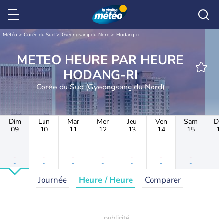
Météo
Corée du Sud
Gyeongsang du Nord
Hodang-ri
METEO HEURE PAR HEURE
HODANG-RI
Corée du Sud (Gyeongsang du Nord)
Dim
Lun
Mar
Mer
Jeu
Ven
Sam
D
09
10
11
12
13
14
15
-
-
-
-
-
-
-
-
-
-
-
-
-
-
Journée
Heure / Heure
Comparer