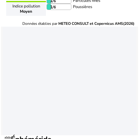
Particules fines
1
/6
Indice pollution
Poussières
1
/6
Moyen
Données établies par
METEO CONSULT et Copernicus AMS(2026)