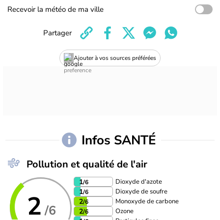
Recevoir la météo de ma ville
Partager
Ajouter à vos sources préférées
Infos SANTÉ
Pollution et qualité de l'air
Dioxyde d'azote
1
/6
Dioxyde de soufre
1
/6
2
Monoxyde de carbone
2
/6
/6
Ozone
2
/6