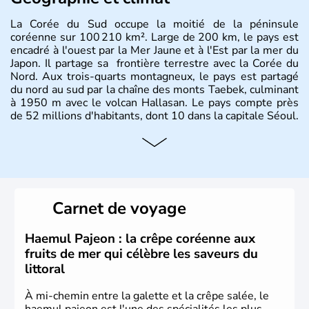
La Corée du Sud occupe la moitié de la péninsule
coréenne sur 100 210 km². Large de 200 km, le pays est
encadré à l'ouest par la Mer Jaune et à l'Est par la mer du
Japon. Il partage sa frontière terrestre avec la Corée du
Nord. Aux trois-quarts montagneux, le pays est partagé
du nord au sud par la chaîne des monts Taebek, culminant
à 1950 m avec le volcan Hallasan. Le pays compte près
de 52 millions d'habitants, dont 10 dans la capitale Séoul.
Histoire et administration
La
Corée du Sud
est un pays de l’
Asie de l’Es
t composé
de vingt provinces. Outre sa capitale
Séoul
, Ulsan et
Pusan sont deux autres villes majeures du pays. Le
Carnet de voyage
christianisme et le bouddhisme en sont les deux
principales religions. Ce pays partage sa culture avec la
Corée du Nord
. Les Jeux Olympiques s’y sont déroulés en
Haemul Pajeon : la crêpe coréenne aux
1988, de même que la Coupe du Monde de football en
fruits de mer qui célèbre les saveurs du
2002, en collaboration avec le Japon.
littoral
À mi-chemin entre la galette et la crêpe salée, le