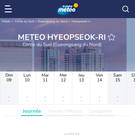
Météo
Corée du Sud
Gyeongsang du Nord
Hyeopseok-ri
METEO HYEOPSEOK-RI
Corée du Sud (Gyeongsang du Nord)
Dim
Lun
Mar
Mer
Jeu
Ven
Sam
D
09
10
11
12
13
14
15
-
-
-
-
-
-
-
-
-
-
-
-
-
-
Journée
Heure / Heure
Comparer