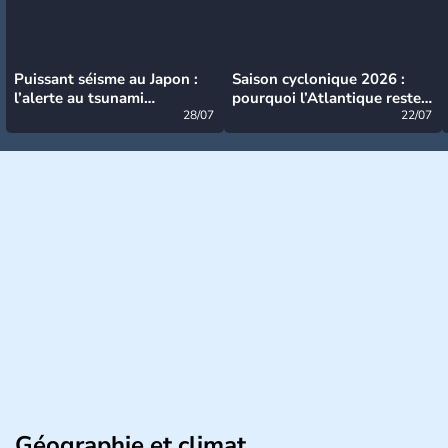
Puissant séisme au Japon :
Saison cyclonique 2026 :
l’alerte au tsunami
pourquoi l’Atlantique reste
désormais levée
28/07
très calme à ce stade ?
22/07
Géographie et climat