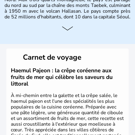
du nord au sud par la chaîne des monts Taebek, culminant
à 1950 m avec le volcan Hallasan. Le pays compte près
de 52 millions d'habitants, dont 10 dans la capitale Séoul.
Histoire et administration
La
Corée du Sud
est un pays de l’
Asie de l’Es
t composé
de vingt provinces. Outre sa capitale
Séoul
, Ulsan et
Pusan sont deux autres villes majeures du pays. Le
Carnet de voyage
christianisme et le bouddhisme en sont les deux
principales religions. Ce pays partage sa culture avec la
Corée du Nord
. Les Jeux Olympiques s’y sont déroulés en
Haemul Pajeon : la crêpe coréenne aux
1988, de même que la Coupe du Monde de football en
fruits de mer qui célèbre les saveurs du
2002, en collaboration avec le Japon.
littoral
À mi-chemin entre la galette et la crêpe salée, le
haemul pajeon est l'une des spécialités les plus
populaires de la cuisine coréenne. Préparée avec
une pâte légère, une généreuse quantité de ciboule
et un assortiment de fruits de mer, cette recette est
aussi croustillante à l'extérieur que moelleuse à
cœur. Très appréciée dans les villes côtières de