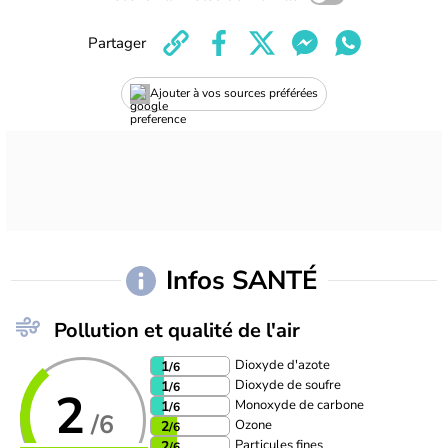
Partager
Ajouter à vos sources préférées
Infos SANTÉ
Pollution et qualité de l'air
Dioxyde d'azote
1
/6
Dioxyde de soufre
1
/6
2
Monoxyde de carbone
1
/6
/6
Ozone
2
/6
Particules fines
2
/6