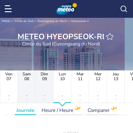
Météo
Corée du Sud
Gyeongsang du Nord
Hyeopseok-ri
METEO HYEOPSEOK-RI
Corée du Sud (Gyeongsang du Nord)
Ven
Sam
Dim
Lun
Mar
Mer
Jeu
V
07
08
09
10
11
12
13
-
-
-
-
-
-
-
-
-
-
-
-
-
-
Journée
Heure / Heure
Comparer