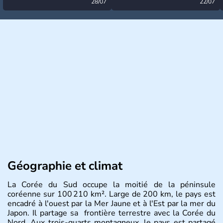
désormais levée
28/07
très calme à ce stade ?
22/07
Géographie et climat
La Corée du Sud occupe la moitié de la péninsule
coréenne sur 100 210 km². Large de 200 km, le pays est
encadré à l'ouest par la Mer Jaune et à l'Est par la mer du
Japon. Il partage sa frontière terrestre avec la Corée du
Nord. Aux trois-quarts montagneux, le pays est partagé