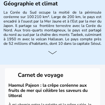
Géographie et climat
La Corée du Sud occupe la moitié de la péninsule
coréenne sur 100 210 km². Large de 200 km, le pays est
encadré à l'ouest par la Mer Jaune et à l'Est par la mer du
Japon. Il partage sa frontière terrestre avec la Corée du
Nord. Aux trois-quarts montagneux, le pays est partagé
du nord au sud par la chaîne des monts Taebek, culminant
à 1950 m avec le volcan Hallasan. Le pays compte près
de 52 millions d'habitants, dont 10 dans la capitale Séoul.
Histoire et administration
La
Corée du Sud
est un pays de l’
Asie de l’Es
t composé
de vingt provinces. Outre sa capitale
Séoul
, Ulsan et
Pusan sont deux autres villes majeures du pays. Le
Carnet de voyage
christianisme et le bouddhisme en sont les deux
principales religions. Ce pays partage sa culture avec la
Corée du Nord
. Les Jeux Olympiques s’y sont déroulés en
Haemul Pajeon : la crêpe coréenne aux
1988, de même que la Coupe du Monde de football en
fruits de mer qui célèbre les saveurs du
2002, en collaboration avec le Japon.
littoral
À mi-chemin entre la galette et la crêpe salée, le