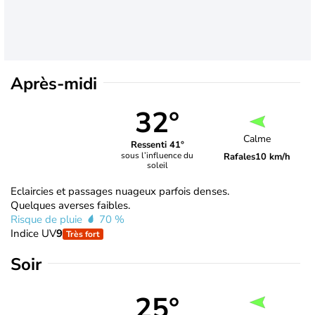
Après-midi
32°
Calme
Ressenti 41°
sous l’influence du
Rafales
10 km/h
soleil
Eclaircies et passages nuageux parfois denses.
Quelques averses faibles.
Risque de pluie
70 %
Indice UV
9
Très fort
Soir
25°