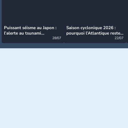
Puissant séisme au Japon :
Saison cyclonique 2026 :
l’alerte au tsunami
pourquoi l’Atlantique reste
désormais levée
28/07
très calme à ce stade ?
22/07