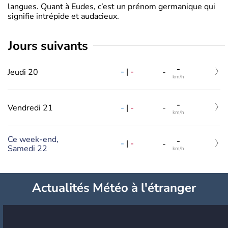
langues. Quant à Eudes, c’est un prénom germanique qui
signifie intrépide et audacieux.
jours suivants
-
-
|
-
Jeudi 20
-
km/h
-
-
|
-
Vendredi 21
-
km/h
Ce week-end,
-
-
|
-
-
Samedi 22
km/h
Actualités Météo à l'étranger