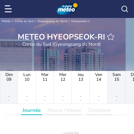
Météo
Corée du Sud
Gyeongsang du Nord
Hyeopseok-ri
METEO HYEOPSEOK-RI
Corée du Sud (Gyeongsang du Nord)
Dim
Lun
Mar
Mer
Jeu
Ven
Sam
D
09
10
11
12
13
14
15
-
-
-
-
-
-
-
-
-
-
-
-
-
-
Journée
Heure / Heure
Comparer