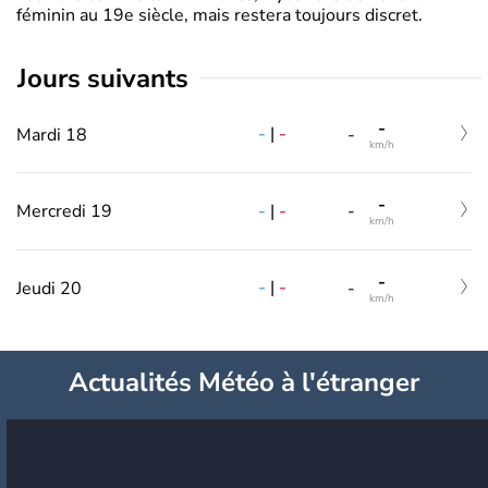
féminin au 19e siècle, mais restera toujours discret.
jours suivants
-
-
|
-
Mardi 18
-
km/h
-
-
|
-
Mercredi 19
-
km/h
-
-
|
-
Jeudi 20
-
km/h
Actualités Météo à l'étranger