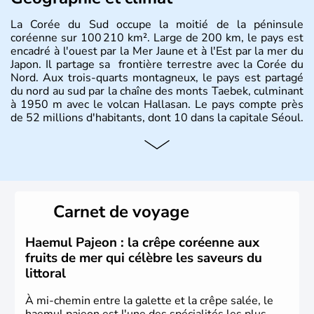
La Corée du Sud occupe la moitié de la péninsule
coréenne sur 100 210 km². Large de 200 km, le pays est
encadré à l'ouest par la Mer Jaune et à l'Est par la mer du
Japon. Il partage sa frontière terrestre avec la Corée du
Nord. Aux trois-quarts montagneux, le pays est partagé
du nord au sud par la chaîne des monts Taebek, culminant
à 1950 m avec le volcan Hallasan. Le pays compte près
de 52 millions d'habitants, dont 10 dans la capitale Séoul.
Histoire et administration
La
Corée du Sud
est un pays de l’
Asie de l’Es
t composé
de vingt provinces. Outre sa capitale
Séoul
, Ulsan et
Pusan sont deux autres villes majeures du pays. Le
Carnet de voyage
christianisme et le bouddhisme en sont les deux
principales religions. Ce pays partage sa culture avec la
Corée du Nord
. Les Jeux Olympiques s’y sont déroulés en
Haemul Pajeon : la crêpe coréenne aux
1988, de même que la Coupe du Monde de football en
fruits de mer qui célèbre les saveurs du
2002, en collaboration avec le Japon.
littoral
À mi-chemin entre la galette et la crêpe salée, le