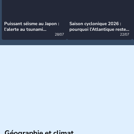
Puissant séisme au Japon :
Saison cyclonique 2026 :
l’alerte au tsunami
pourquoi l’Atlantique reste
désormais levée
28/07
très calme à ce stade ?
22/07
Géographie et climat