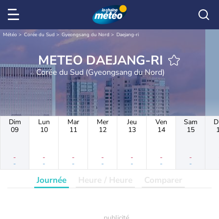
Météo
Corée du Sud
Gyeongsang du Nord
Daejang-ri
METEO DAEJANG-RI
Corée du Sud (Gyeongsang du Nord)
Dim
Lun
Mar
Mer
Jeu
Ven
Sam
D
09
10
11
12
13
14
15
-
-
-
-
-
-
-
-
-
-
-
-
-
-
Journée
Heure / Heure
Comparer