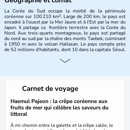
La Corée du Sud occupe la moitié de la péninsule
coréenne sur 100 210 km². Large de 200 km, le pays est
encadré à l'ouest par la Mer Jaune et à l'Est par la mer du
Japon. Il partage sa frontière terrestre avec la Corée du
Nord. Aux trois-quarts montagneux, le pays est partagé
du nord au sud par la chaîne des monts Taebek, culminant
à 1950 m avec le volcan Hallasan. Le pays compte près
de 52 millions d'habitants, dont 10 dans la capitale Séoul.
Histoire et administration
La
Corée du Sud
est un pays de l’
Asie de l’Es
t composé
de vingt provinces. Outre sa capitale
Séoul
, Ulsan et
Pusan sont deux autres villes majeures du pays. Le
Carnet de voyage
christianisme et le bouddhisme en sont les deux
principales religions. Ce pays partage sa culture avec la
Corée du Nord
. Les Jeux Olympiques s’y sont déroulés en
Haemul Pajeon : la crêpe coréenne aux
1988, de même que la Coupe du Monde de football en
fruits de mer qui célèbre les saveurs du
2002, en collaboration avec le Japon.
littoral
À mi-chemin entre la galette et la crêpe salée, le