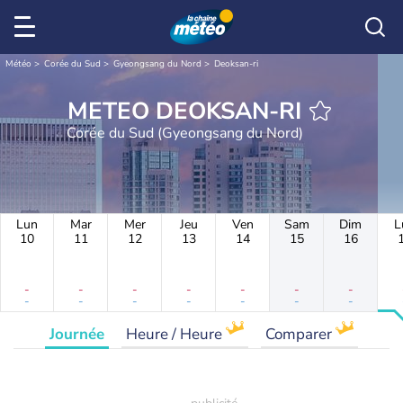
Météo
Corée du Sud
Gyeongsang du Nord
Deoksan-ri
METEO DEOKSAN-RI
Corée du Sud (Gyeongsang du Nord)
Lun
Mar
Mer
Jeu
Ven
Sam
Dim
L
10
11
12
13
14
15
16
-
-
-
-
-
-
-
-
-
-
-
-
-
-
Journée
Heure / Heure
Comparer