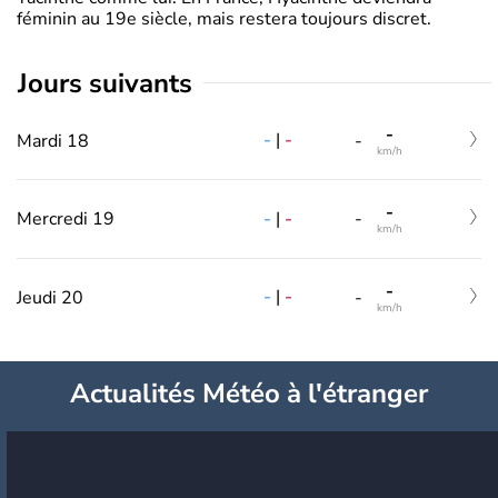
féminin au 19e siècle, mais restera toujours discret.
jours suivants
-
-
|
-
Mardi 18
-
km/h
-
-
|
-
Mercredi 19
-
km/h
-
-
|
-
Jeudi 20
-
km/h
Actualités Météo à l'étranger