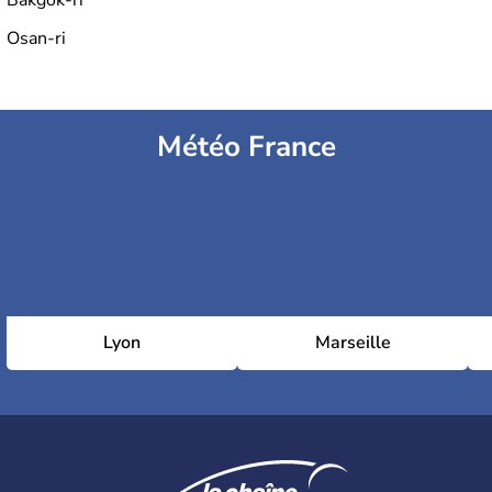
Bakgok-ri
Osan-ri
Météo France
Lyon
Marseille