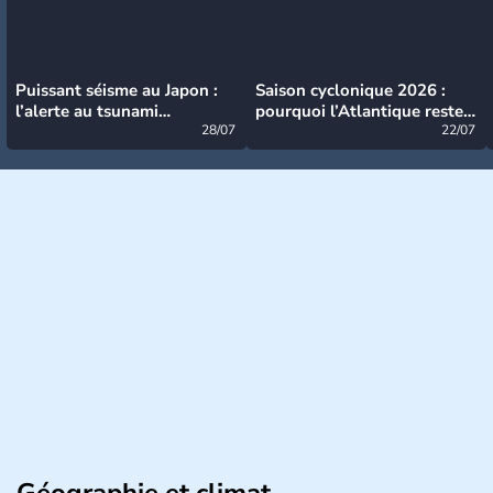
Puissant séisme au Japon :
Saison cyclonique 2026 :
l’alerte au tsunami
pourquoi l’Atlantique reste
désormais levée
28/07
très calme à ce stade ?
22/07
Géographie et climat