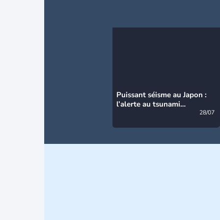
Puissant séisme au Japon :
l’alerte au tsunami
désormais levée
28/07