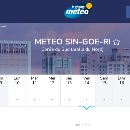
oe-ri
METEO SIN-GOE-RI
Corée du Sud (Jeolla du Nord)
im
Lun
Mar
Mer
Jeu
Ven
Sam
Dim
9
10
11
12
13
14
15
16
-
-
-
-
-
-
-
-
-
-
-
-
-
-
-
-