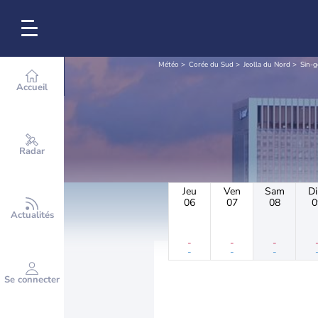
Météo
Corée du Sud
Jeolla du Nord
Sin-g
Accueil
Radar
Jeu
Ven
Sam
D
06
07
08
0
Actualités
-
-
-
-
-
-
Se connecter