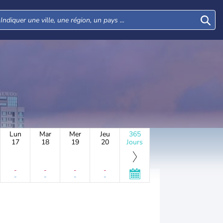
Lun
Mar
Mer
Jeu
365
17
18
19
20
Jours
-
-
-
-
-
-
-
-