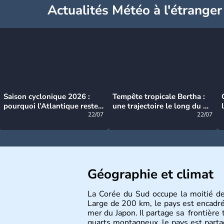
Actualités Météo à l'étranger
Saison cyclonique 2026 :
Tempête tropicale Bertha :
pourquoi l’Atlantique reste
une trajectoire le long du du
très calme à ce stade ?
22/07
littoral américain
22/07
Géographie et climat
La Corée du Sud occupe la moitié d
Large de 200 km, le pays est encadré à
mer du Japon. Il partage sa frontière 
quarts montagneux, le pays est parta