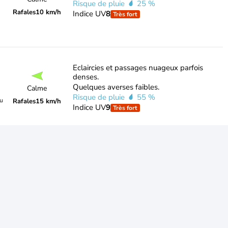
Risque de pluie
25 %
Rafales
10 km/h
Indice UV
8
Très fort
Eclaircies et passages nuageux parfois
denses.
Quelques averses faibles.
Calme
Risque de pluie
55 %
du
Rafales
15 km/h
Indice UV
9
Très fort