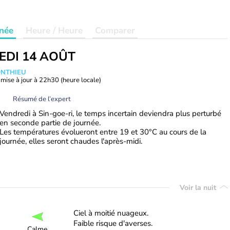
née
Heure / Heure
Comparer
EDI 14 AOÛT
ONTHIEU
mise à jour à
22h30
(heure locale)
Résumé de l’expert
Vendredi à Sin-goe-ri, le temps incertain deviendra plus perturbé
en seconde partie de journée.
Les températures évolueront entre 19 et 30°C au cours de la
journée, elles seront chaudes l'après-midi.
Voir la nuit
Ciel à moitié nuageux.
Faible risque d'averses.
Calme