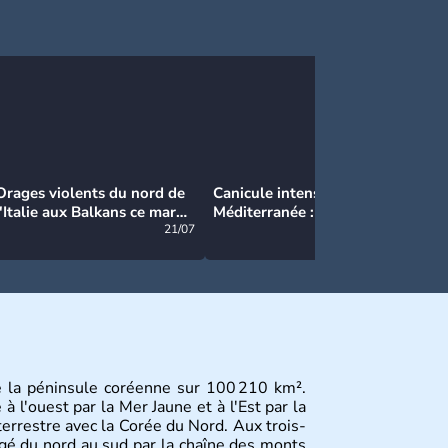
Orages violents du nord de
Canicule intense en
Ca
l'Italie aux Balkans ce mardi
Méditerranée : près de 50°C
Ma
: grosse grêle, violentes
21/07
et des incendies hors de
21/07
rafales et pluies intenses
contrôle en Espagne
e la péninsule coréenne sur 100 210 km².
 l'ouest par la Mer Jaune et à l'Est par la
terrestre avec la Corée du Nord. Aux trois-
gé du nord au sud par la chaîne des monts