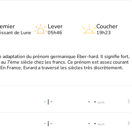
emier
Lever
Coucher
oissant de Lune
05h46
19h23
adaptation du prénom germanique Eber-hard. Il signifie fort,
à au 7ème siècle chez les francs. Ce prénom est assez courant
En France, Evrard a traversé les siècles très discrètement.
-
|
-
-
-
km/h
-
|
-
-
-
km/h