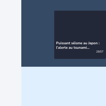
Puissant séisme au Japon :
l’alerte au tsunami
désormais levée
28/07