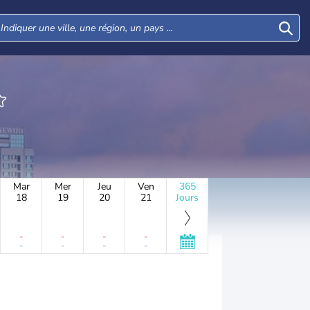
Mar
Mer
Jeu
Ven
365
18
19
20
21
Jours
-
-
-
-
-
-
-
-