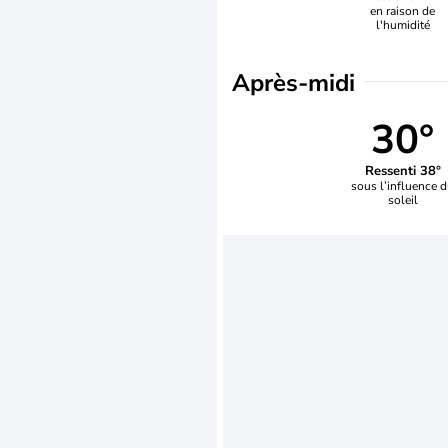
en raison de
l'humidité
Après-midi
30°
Ressenti 38°
sous l’influence 
soleil