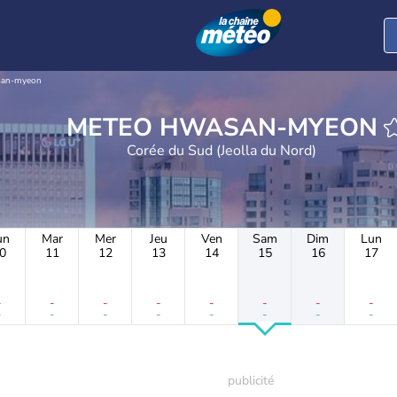
an-myeon
METEO HWASAN-MYEON
Corée du Sud (Jeolla du Nord)
un
Mar
Mer
Jeu
Ven
Sam
Dim
Lun
0
11
12
13
14
15
16
17
-
-
-
-
-
-
-
-
-
-
-
-
-
-
-
-