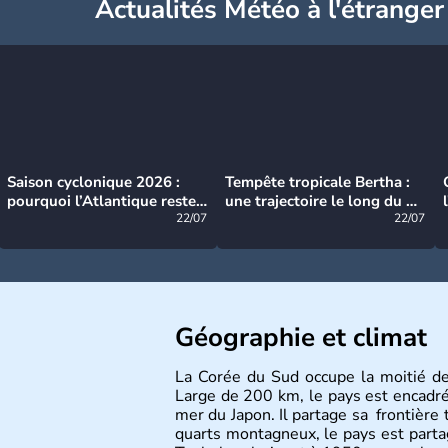
Actualités Météo à l'étranger
Saison cyclonique 2026 :
Tempête tropicale Bertha :
pourquoi l’Atlantique reste
une trajectoire le long du du
très calme à ce stade ?
22/07
littoral américain
22/07
Géographie et climat
La Corée du Sud occupe la moitié d
Large de 200 km, le pays est encadré à
mer du Japon. Il partage sa frontière 
quarts montagneux, le pays est parta