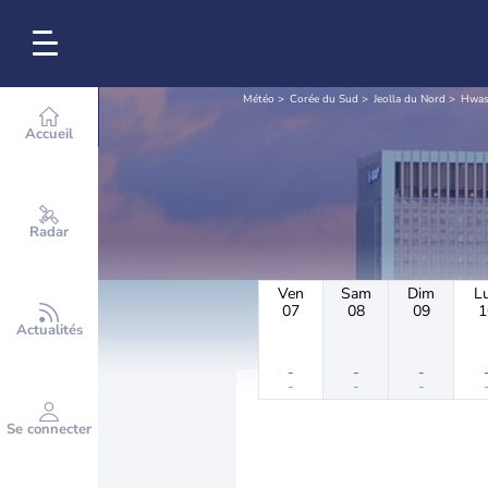
Météo
Corée du Sud
Jeolla du Nord
Hwas
Accueil
Radar
Ven
Sam
Dim
L
07
08
09
1
Actualités
-
-
-
-
-
-
Se connecter