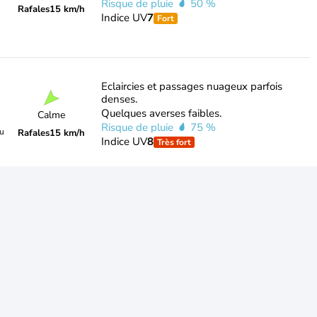
Risque de pluie
50 %
Rafales
15 km/h
Indice UV
7
Fort
Eclaircies et passages nuageux parfois
denses.
Quelques averses faibles.
Calme
Risque de pluie
75 %
du
Rafales
15 km/h
Indice UV
8
Très fort