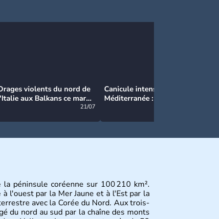
Orages violents du nord de
Canicule intense en
Ca
l'Italie aux Balkans ce mardi
Méditerranée : près de 50°C
Ma
: grosse grêle, violentes
21/07
et des incendies hors de
21/07
rafales et pluies intenses
contrôle en Espagne
e la péninsule coréenne sur 100 210 km².
 l'ouest par la Mer Jaune et à l'Est par la
terrestre avec la Corée du Nord. Aux trois-
gé du nord au sud par la chaîne des monts