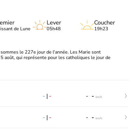
emier
Lever
Coucher
oissant de Lune
05h48
19h23
sommes le 227e jour de l'année. Les Marie sont
5 août, qui représente pour les catholiques le jour de
-
|
-
-
-
km/h
-
|
-
-
-
km/h