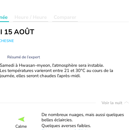
née
Heure / Heure
Comparer
I 15 AOÛT
UCHESNE
Résumé de l’expert
Samedi à Hwasan-myeon, l'atmosphère sera instable.
Les températures varieront entre 21 et 30°C au cours de la
journée, elles seront chaudes l'après-midi.
Voir la nuit
De nombreux nuages, mais aussi quelques
belles éclaircies.
Quelques averses faibles.
Calme