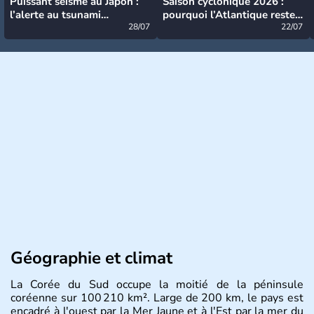
Puissant séisme au Japon :
Saison cyclonique 2026 :
l’alerte au tsunami
pourquoi l’Atlantique reste
désormais levée
28/07
très calme à ce stade ?
22/07
Géographie et climat
La Corée du Sud occupe la moitié de la péninsule
coréenne sur 100 210 km². Large de 200 km, le pays est
encadré à l'ouest par la Mer Jaune et à l'Est par la mer du