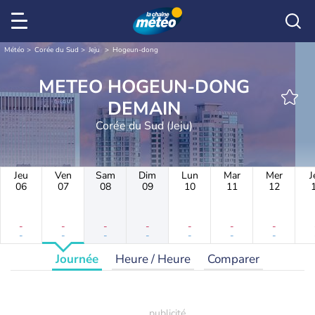
Météo
Corée du Sud
Jeju
Hogeun-dong
METEO HOGEUN-DONG
DEMAIN
Corée du Sud (Jeju)
Jeu
Ven
Sam
Dim
Lun
Mar
Mer
J
06
07
08
09
10
11
12
-
-
-
-
-
-
-
-
-
-
-
-
-
-
Journée
Heure / Heure
Comparer