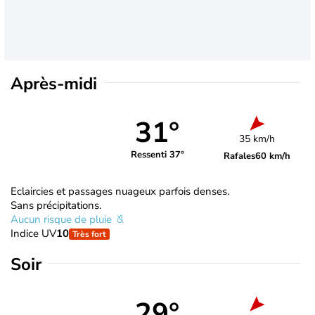
Après-midi
31°
35 km/h
Ressenti 37°
Rafales
60 km/h
Eclaircies et passages nuageux parfois denses.
Sans précipitations.
Aucun risque de pluie
Indice UV
10
Très fort
Soir
29°