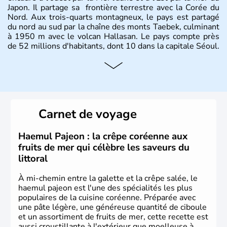
Japon. Il partage sa frontière terrestre avec la Corée du
Nord. Aux trois-quarts montagneux, le pays est partagé
du nord au sud par la chaîne des monts Taebek, culminant
à 1950 m avec le volcan Hallasan. Le pays compte près
de 52 millions d'habitants, dont 10 dans la capitale Séoul.
Histoire et administration
La
Corée du Sud
est un pays de l’
Asie de l’Es
t composé
de vingt provinces. Outre sa capitale
Séoul
, Ulsan et
Pusan sont deux autres villes majeures du pays. Le
Carnet de voyage
christianisme et le bouddhisme en sont les deux
principales religions. Ce pays partage sa culture avec la
Corée du Nord
. Les Jeux Olympiques s’y sont déroulés en
Haemul Pajeon : la crêpe coréenne aux
1988, de même que la Coupe du Monde de football en
fruits de mer qui célèbre les saveurs du
2002, en collaboration avec le Japon.
littoral
À mi-chemin entre la galette et la crêpe salée, le
haemul pajeon est l'une des spécialités les plus
populaires de la cuisine coréenne. Préparée avec
une pâte légère, une généreuse quantité de ciboule
et un assortiment de fruits de mer, cette recette est
aussi croustillante à l'extérieur que moelleuse à