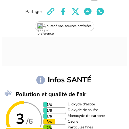
Partager
Ajouter à vos sources préférées
Infos SANTÉ
Pollution et qualité de l'air
Dioxyde d'azote
1
/6
Dioxyde de soufre
1
/6
3
Monoxyde de carbone
1
/6
/6
Ozone
3
/6
Particules fines
2
/6