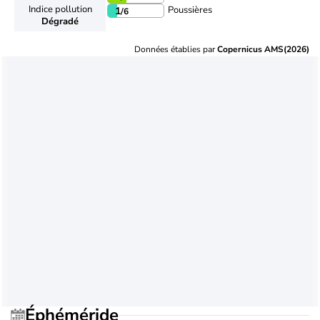
Indice pollution
Poussières
1
/6
Dégradé
Données établies par
Copernicus AMS(2026)
Éphéméride