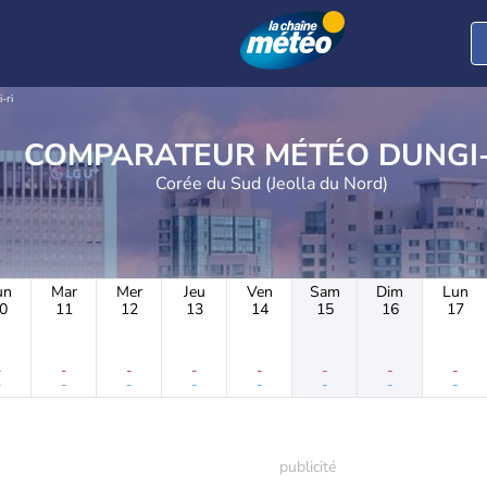
-ri
COMPARATEUR MÉTÉO D
Corée du Sud (Jeolla du Nord)
un
Mar
Mer
Jeu
Ven
Sam
Dim
Lun
0
11
12
13
14
15
16
17
-
-
-
-
-
-
-
-
-
-
-
-
-
-
-
-