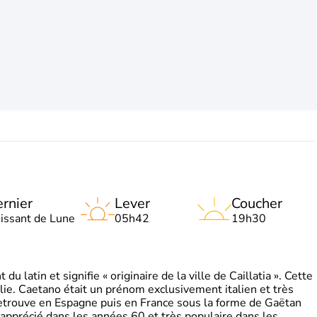
rnier
Lever
Coucher
oissant de Lune
05h42
19h30
 latin et signifie « originaire de la ville de Caillatia ». Cette
lie. Caetano était un prénom exclusivement italien et très
retrouve en Espagne puis en France sous la forme de Gaëtan
 apprécié dans les années 60 et très populaire dans les