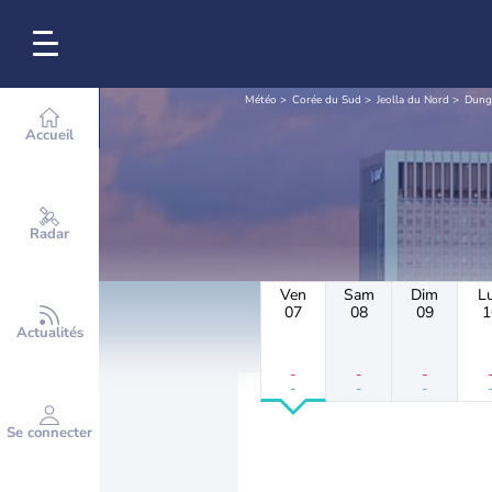
Météo
Corée du Sud
Jeolla du Nord
Dungi
Accueil
Radar
Ven
Sam
Dim
L
07
08
09
1
Actualités
-
-
-
-
-
-
Se connecter