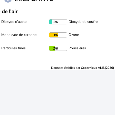
 de l'air
Dioxyde d'azote
Dioxyde de soufre
1
/6
Monoxyde de carbone
Ozone
3
/6
Particules fines
Poussières
2
/6
Données établies par
Copernicus AMS(2026)