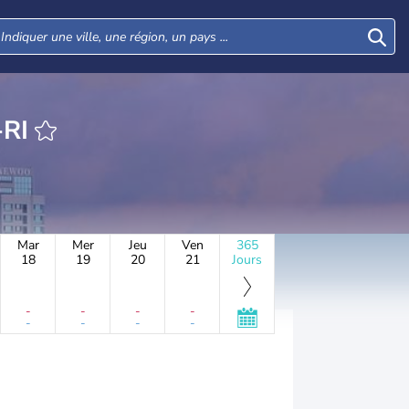
UNGI-RI
Mar
Mer
Jeu
Ven
365
18
19
20
21
Jours
-
-
-
-
-
-
-
-