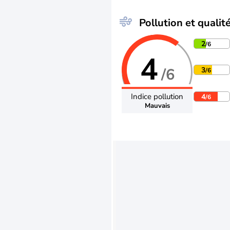
Pollution et qualité
2
/6
4
/6
3
/6
Indice pollution
4
/6
Mauvais