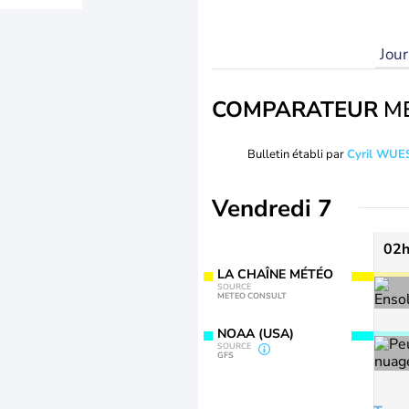
Jou
COMPARATEUR
M
Bulletin établi par
Cyril WUE
Vendredi 7
02
LA CHAÎNE MÉTÉO
SOURCE
METEO CONSULT
NOAA (USA)
SOURCE
GFS