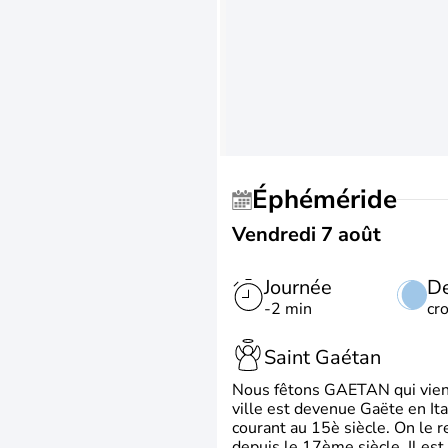
Éphéméride
Vendredi 7 août
Journée
De
-2 min
cr
Saint Gaétan
Nous fêtons GAETAN qui vient du
ville est devenue Gaëte en Ita
courant au 15è siècle. On le 
depuis le 17ème siècle. Il est