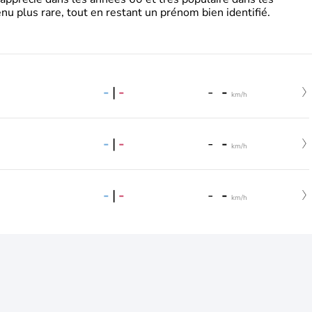
nu plus rare, tout en restant un prénom bien identifié.
-
|
-
-
-
km/h
-
|
-
-
-
km/h
-
|
-
-
-
km/h