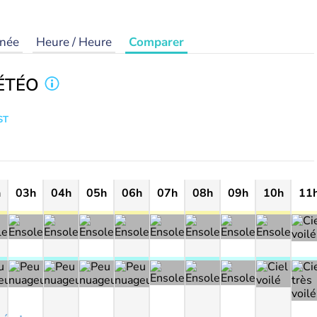
rnée
Heure / Heure
Comparer
ÉTÉO
ST
h
03h
04h
05h
06h
07h
08h
09h
10h
11