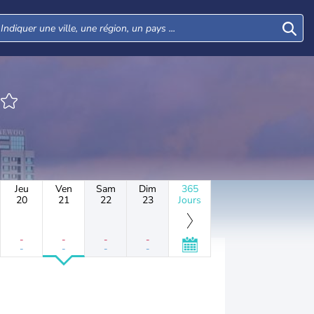
Jeu
Ven
Sam
Dim
365
20
21
22
23
Jours
-
-
-
-
-
-
-
-