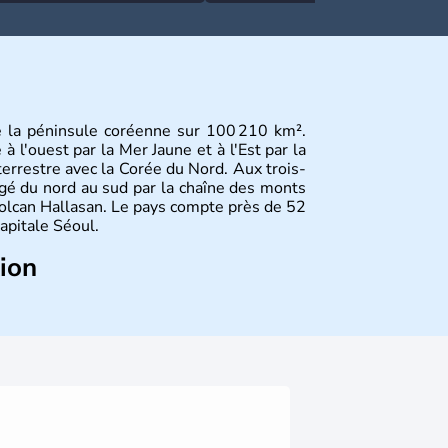
e la péninsule coréenne sur 100 210 km².
 l'ouest par la Mer Jaune et à l'Est par la
terrestre avec la Corée du Nord. Aux trois-
gé du nord au sud par la chaîne des monts
olcan Hallasan. Le pays compte près de 52
capitale Séoul.
tion
sie de l’Es
t composé de vingt provinces.
usan sont deux autres villes majeures du
me en sont les deux principales religions.
rée du Nord
. Les Jeux Olympiques s’y sont
Coupe du Monde de football en 2002, en