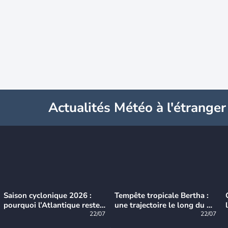
Actualités Météo à l'étranger
Saison cyclonique 2026 :
Tempête tropicale Bertha :
pourquoi l’Atlantique reste
une trajectoire le long du du
très calme à ce stade ?
22/07
littoral américain
22/07