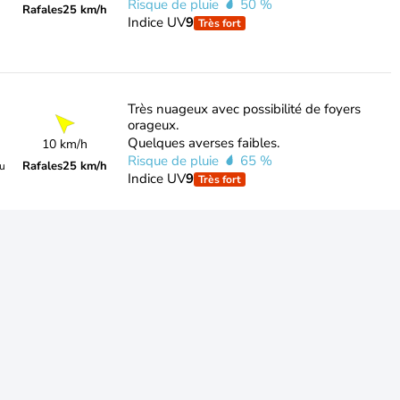
Risque de pluie
50 %
Rafales
25 km/h
Indice UV
9
Très fort
Très nuageux avec possibilité de foyers
orageux.
Quelques averses faibles.
10 km/h
Risque de pluie
65 %
Rafales
25 km/h
du
Indice UV
9
Très fort