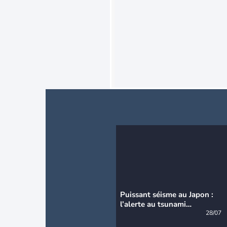
Puissant séisme au Japon :
l’alerte au tsunami
désormais levée
28/07