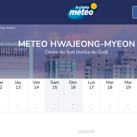
ong-myeon
METEO HWAJEONG-MYEON
Corée du Sud (Jeolla du Sud)
er
Jeu
Ven
Sam
Dim
Lun
Mar
Mer
2
13
14
15
16
17
18
19
-
-
-
-
-
-
-
-
-
-
-
-
-
-
-
-