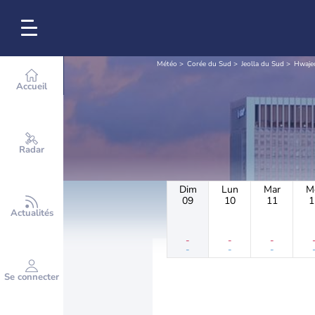
Météo
Corée du Sud
Jeolla du Sud
Hwaje
Accueil
Radar
Dim
Lun
Mar
M
09
10
11
1
Actualités
-
-
-
-
-
-
Se connecter