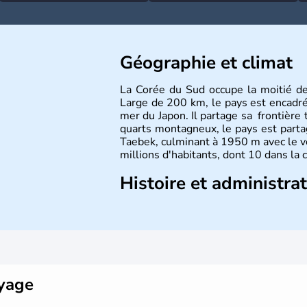
Géographie et climat
La Corée du Sud occupe la moitié d
Large de 200 km, le pays est encadré à
mer du Japon. Il partage sa frontière 
quarts montagneux, le pays est parta
Taebek, culminant à 1950 m avec le v
millions d'habitants, dont 10 dans la 
Histoire et administra
La
Corée du Sud
est un pays de l’
A
Outre sa capitale
Séoul
, Ulsan et P
pays. Le christianisme et le bouddhis
Ce pays partage sa culture avec la
Co
déroulés en 1988, de même que la 
collaboration avec le Japon.
oyage