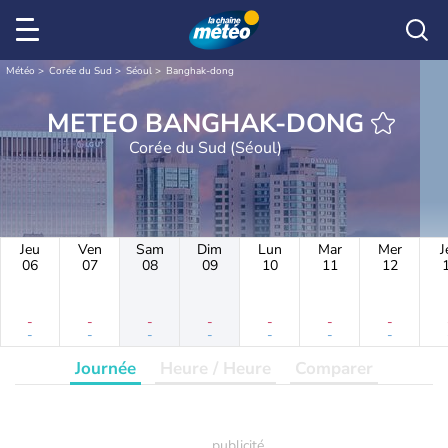
Météo
Corée du Sud
Séoul
Banghak-dong
METEO BANGHAK-DONG
Corée du Sud (Séoul)
Jeu
Ven
Sam
Dim
Lun
Mar
Mer
J
06
07
08
09
10
11
12
-
-
-
-
-
-
-
-
-
-
-
-
-
-
Journée
Heure / Heure
Comparer