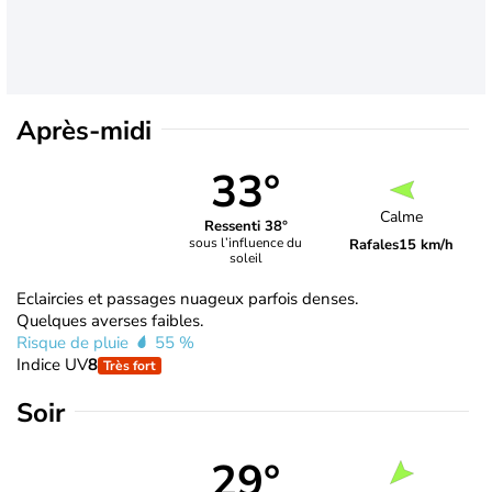
Après-midi
33°
Calme
Ressenti 38°
sous l’influence du
Rafales
15 km/h
soleil
Eclaircies et passages nuageux parfois denses.
Quelques averses faibles.
Risque de pluie
55 %
Indice UV
8
Très fort
Soir
29°