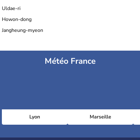
Uldae-ri
Howon-dong
Jangheung-myeon
Météo France
Lyon
Marseille