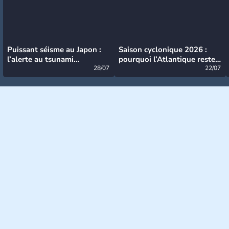
Puissant séisme au Japon :
Saison cyclonique 2026 :
l’alerte au tsunami
pourquoi l’Atlantique reste
désormais levée
28/07
très calme à ce stade ?
22/07