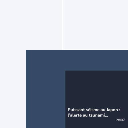
Puissant séisme au Japon :
l’alerte au tsunami
désormais levée
28/07