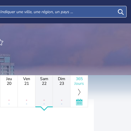
Jeu
Ven
Sam
Dim
365
20
21
22
23
Jours
-
-
-
-
-
-
-
-