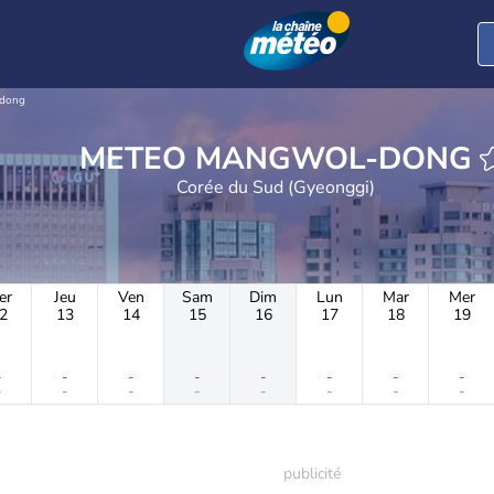
dong
METEO MANGWOL-DONG
Corée du Sud (Gyeonggi)
er
Jeu
Ven
Sam
Dim
Lun
Mar
Mer
2
13
14
15
16
17
18
19
-
-
-
-
-
-
-
-
-
-
-
-
-
-
-
-