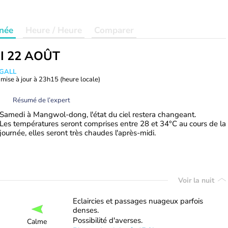
née
Heure / Heure
Comparer
I 22 AOÛT
 GALL
mise à jour à
23h15
(heure locale)
Résumé de l’expert
Samedi à Mangwol-dong, l'état du ciel restera changeant.
Les températures seront comprises entre 28 et 34°C au cours de la
journée, elles seront très chaudes l'après-midi.
Voir la nuit
Eclaircies et passages nuageux parfois
denses.
Possibilité d'averses.
Calme