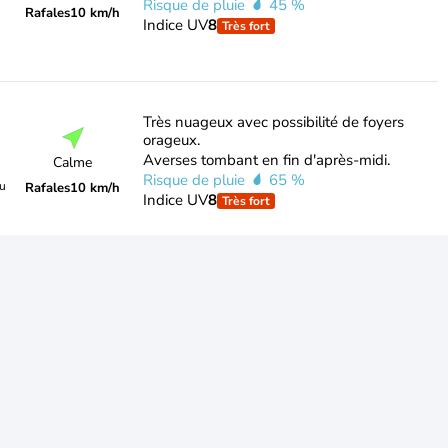
Risque de pluie
45 %
Rafales
10 km/h
Indice UV
8
Très fort
Très nuageux avec possibilité de foyers
orageux.
Averses tombant en fin d'après-midi.
Calme
Risque de pluie
65 %
du
Rafales
10 km/h
Indice UV
8
Très fort