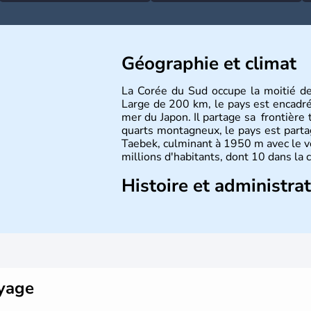
Géographie et climat
La Corée du Sud occupe la moitié d
Large de 200 km, le pays est encadré à
mer du Japon. Il partage sa frontière 
quarts montagneux, le pays est parta
Taebek, culminant à 1950 m avec le v
millions d'habitants, dont 10 dans la 
Histoire et administra
La
Corée du Sud
est un pays de l’
A
Outre sa capitale
Séoul
, Ulsan et P
pays. Le christianisme et le bouddhis
Ce pays partage sa culture avec la
Co
déroulés en 1988, de même que la 
collaboration avec le Japon.
oyage