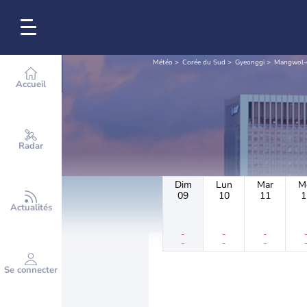
Météo
Corée du Sud
Gyeonggi
Mangwol-
Accueil
Radar
Dim
Lun
Mar
M
09
10
11
1
Actualités
-
-
-
-
-
-
Se connecter