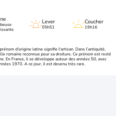
une
Lever
Coucher
bbeuse
05h51
19h16
oissante
énom d’origine latine signifie l'artisan. Dans l’antiquité,
mille romaine reconnue pour sa droiture. Ce prénom est resté
gne. En France, il se développe autour des années 50, avec
nnées 1970. A ce jour, il est devenu très rare.