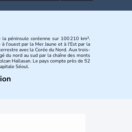
e la péninsule coréenne sur 100 210 km².
 l'ouest par la Mer Jaune et à l'Est par la
terrestre avec la Corée du Nord. Aux trois-
gé du nord au sud par la chaîne des monts
olcan Hallasan. Le pays compte près de 52
capitale Séoul.
tion
sie de l’Es
t composé de vingt provinces.
usan sont deux autres villes majeures du
me en sont les deux principales religions.
rée du Nord
. Les Jeux Olympiques s’y sont
Coupe du Monde de football en 2002, en