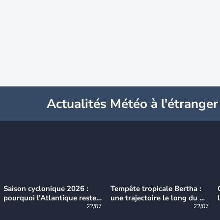
Actualités Météo à l'étranger
Saison cyclonique 2026 :
Tempête tropicale Bertha :
pourquoi l’Atlantique reste
une trajectoire le long du du
très calme à ce stade ?
22/07
littoral américain
22/07