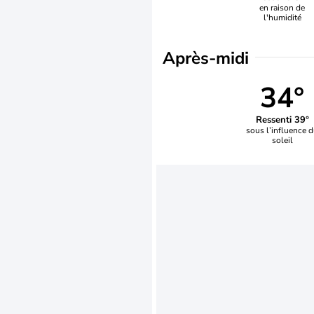
en raison de
l'humidité
Après-midi
34°
Ressenti 39°
sous l’influence 
soleil