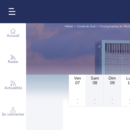
Météo
Corée du Sud
Chungcheong du Nor
Accueil
Radar
Ven
Sam
Dim
L
07
08
09
1
Actualités
-
-
-
-
-
-
Se connecter