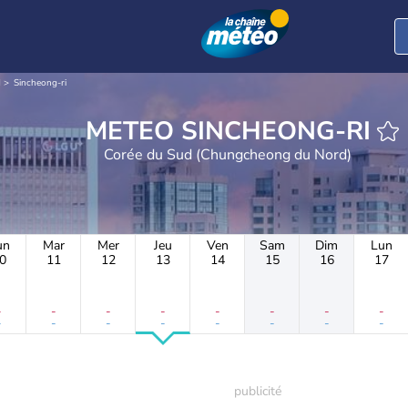
d
Sincheong-ri
METEO SINCHEONG-RI
Corée du Sud (Chungcheong du Nord)
un
Mar
Mer
Jeu
Ven
Sam
Dim
Lun
0
11
12
13
14
15
16
17
-
-
-
-
-
-
-
-
-
-
-
-
-
-
-
-