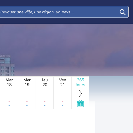
Mar
Mer
Jeu
Ven
365
18
19
20
21
Jours
-
-
-
-
-
-
-
-