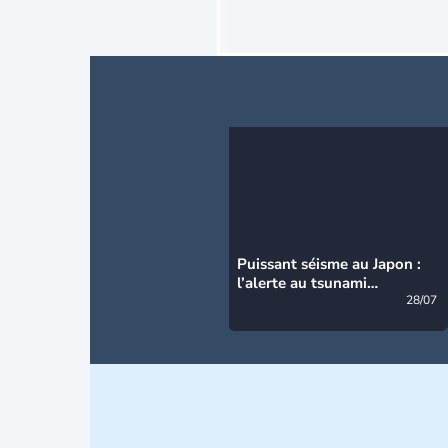
Puissant séisme au Japon :
l’alerte au tsunami
désormais levée
28/07