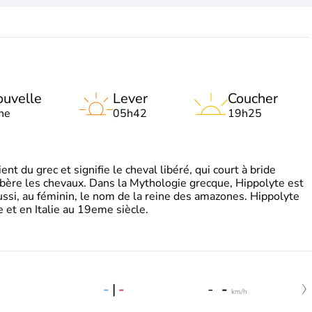
uvelle
Lever
Coucher
ne
05h42
19h25
t du grec et signifie le cheval libéré, qui court à bride
libère les chevaux. Dans la Mythologie grecque, Hippolyte est
aussi, au féminin, le nom de la reine des amazones. Hippolyte
 et en Italie au 19eme siècle.
-
|
-
-
-
km/h