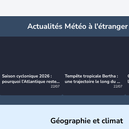
Actualités Météo à l'étranger
Saison cyclonique 2026 :
Tempête tropicale Bertha :
pourquoi l’Atlantique reste
une trajectoire le long du du
très calme à ce stade ?
22/07
littoral américain
22/07
Géographie et climat