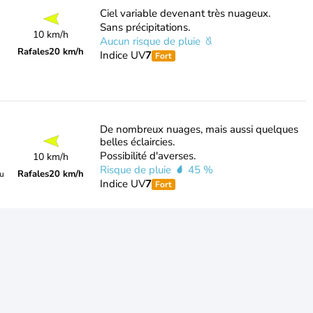
Ciel variable devenant très nuageux.
Sans précipitations.
10 km/h
Aucun risque de pluie
Rafales
20 km/h
Indice UV
7
Fort
De nombreux nuages, mais aussi quelques
belles éclaircies.
Possibilité d'averses.
10 km/h
Risque de pluie
45 %
Rafales
20 km/h
du
Indice UV
7
Fort