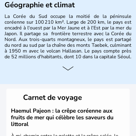
Géographie et climat
La Corée du Sud occupe la moitié de la péninsule
coréenne sur 100 210 km². Large de 200 km, le pays est
encadré à l'ouest par la Mer Jaune et à l'Est par la mer du
Japon. Il partage sa frontière terrestre avec la Corée du
Nord. Aux trois-quarts montagneux, le pays est partagé
du nord au sud par la chaîne des monts Taebek, culminant
à 1950 m avec le volcan Hallasan. Le pays compte près
de 52 millions d'habitants, dont 10 dans la capitale Séoul.
Histoire et administration
La
Corée du Sud
est un pays de l’
Asie de l’Es
t composé
de vingt provinces. Outre sa capitale
Séoul
, Ulsan et
Pusan sont deux autres villes majeures du pays. Le
Carnet de voyage
christianisme et le bouddhisme en sont les deux
principales religions. Ce pays partage sa culture avec la
Corée du Nord
. Les Jeux Olympiques s’y sont déroulés en
Haemul Pajeon : la crêpe coréenne aux
1988, de même que la Coupe du Monde de football en
fruits de mer qui célèbre les saveurs du
2002, en collaboration avec le Japon.
littoral