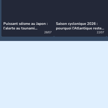
Puissant séisme au Japon :
Saison cyclonique 2026 :
l’alerte au tsunami
pourquoi l’Atlantique reste
désormais levée
28/07
très calme à ce stade ?
22/07