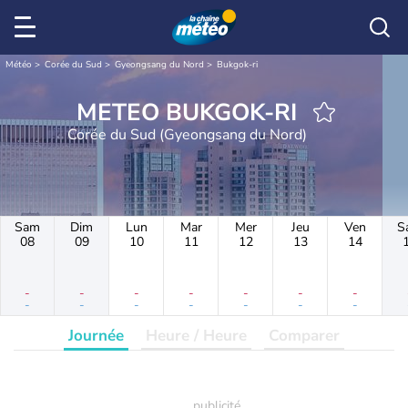
Météo
Corée du Sud
Gyeongsang du Nord
Bukgok-ri
METEO BUKGOK-RI
Corée du Sud (Gyeongsang du Nord)
Sam
Dim
Lun
Mar
Mer
Jeu
Ven
S
08
09
10
11
12
13
14
-
-
-
-
-
-
-
-
-
-
-
-
-
-
Journée
Heure / Heure
Comparer