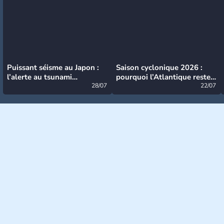
Puissant séisme au Japon :
Saison cyclonique 2026 :
l’alerte au tsunami
pourquoi l’Atlantique reste
désormais levée
28/07
très calme à ce stade ?
22/07