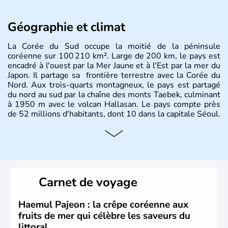
Géographie et climat
La Corée du Sud occupe la moitié de la péninsule
coréenne sur 100 210 km². Large de 200 km, le pays est
encadré à l'ouest par la Mer Jaune et à l'Est par la mer du
Japon. Il partage sa frontière terrestre avec la Corée du
Nord. Aux trois-quarts montagneux, le pays est partagé
du nord au sud par la chaîne des monts Taebek, culminant
à 1950 m avec le volcan Hallasan. Le pays compte près
de 52 millions d'habitants, dont 10 dans la capitale Séoul.
Histoire et administration
La
Corée du Sud
est un pays de l’
Asie de l’Es
t composé
de vingt provinces. Outre sa capitale
Séoul
, Ulsan et
Pusan sont deux autres villes majeures du pays. Le
Carnet de voyage
christianisme et le bouddhisme en sont les deux
principales religions. Ce pays partage sa culture avec la
Corée du Nord
. Les Jeux Olympiques s’y sont déroulés en
Haemul Pajeon : la crêpe coréenne aux
1988, de même que la Coupe du Monde de football en
fruits de mer qui célèbre les saveurs du
2002, en collaboration avec le Japon.
littoral