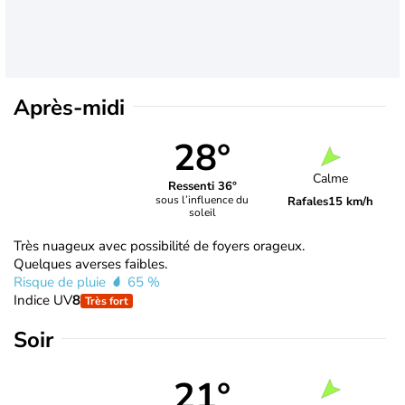
Après-midi
28°
Calme
Ressenti 36°
sous l’influence du
Rafales
15 km/h
soleil
Très nuageux avec possibilité de foyers orageux.
Quelques averses faibles.
Risque de pluie
65 %
Indice UV
8
Très fort
Soir
21°