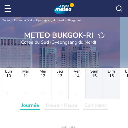
Météo
Corée du Sud
Gyeongsang du Nord
Bukgok-ri
METEO BUKGOK-RI
Corée du Sud (Gyeongsang du Nord)
Lun
Mar
Mer
Jeu
Ven
Sam
Dim
L
10
11
12
13
14
15
16
-
-
-
-
-
-
-
-
-
-
-
-
-
-
Journée
Heure / Heure
Comparer