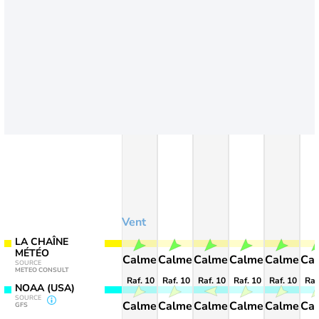
Vent
LA CHAÎNE
MÉTÉO
Calme
Calme
Calme
Calme
Calme
Ca
SOURCE
METEO CONSULT
Raf. 10
Raf. 10
Raf. 10
Raf. 10
Raf. 10
Raf
NOAA (USA)
SOURCE
Calme
Calme
Calme
Calme
Calme
Ca
GFS