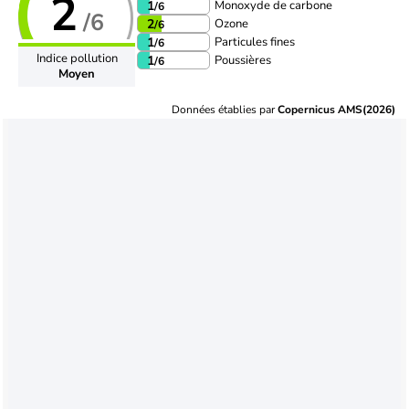
2
Monoxyde de carbone
1
/6
/6
Ozone
2
/6
Particules fines
1
/6
Indice pollution
Poussières
1
/6
Moyen
Données établies par
Copernicus AMS(2026)