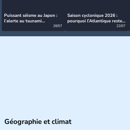
Puissant séisme au Japon :
Saison cyclonique 2026 :
l’alerte au tsunami
pourquoi l’Atlantique reste
désormais levée
28/07
très calme à ce stade ?
22/07
Géographie et climat