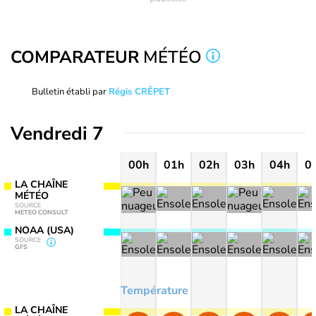
COMPARATEUR
MÉTÉO
Bulletin établi par
Régis CRÊPET
Vendredi 7
00h
01h
02h
03h
04h
0
LA CHAÎNE
MÉTÉO
SOURCE
METEO CONSULT
NOAA (USA)
SOURCE
GFS
Température
LA CHAÎNE