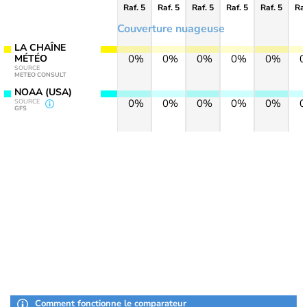
Raf. 5
Raf. 5
Raf. 5
Raf. 5
Raf. 5
Raf
Couverture nuageuse
LA CHAÎNE
MÉTÉO
0%
0%
0%
0%
0%
SOURCE
METEO CONSULT
NOAA (USA)
0%
0%
0%
0%
0%
SOURCE
GFS
Comment fonctionne le comparateur