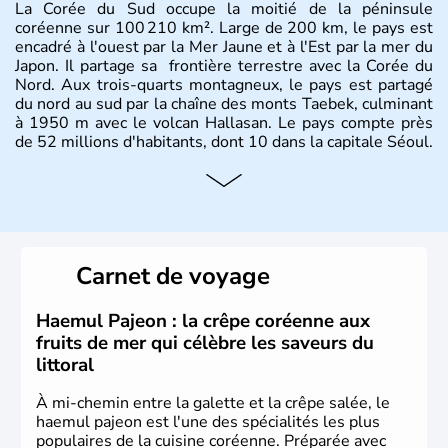
La Corée du Sud occupe la moitié de la péninsule
coréenne sur 100 210 km². Large de 200 km, le pays est
encadré à l'ouest par la Mer Jaune et à l'Est par la mer du
Japon. Il partage sa frontière terrestre avec la Corée du
Nord. Aux trois-quarts montagneux, le pays est partagé
du nord au sud par la chaîne des monts Taebek, culminant
à 1950 m avec le volcan Hallasan. Le pays compte près
de 52 millions d'habitants, dont 10 dans la capitale Séoul.
Histoire et administration
La
Corée du Sud
est un pays de l’
Asie de l’Es
t composé
de vingt provinces. Outre sa capitale
Séoul
, Ulsan et
Pusan sont deux autres villes majeures du pays. Le
Carnet de voyage
christianisme et le bouddhisme en sont les deux
principales religions. Ce pays partage sa culture avec la
Corée du Nord
. Les Jeux Olympiques s’y sont déroulés en
Haemul Pajeon : la crêpe coréenne aux
1988, de même que la Coupe du Monde de football en
fruits de mer qui célèbre les saveurs du
2002, en collaboration avec le Japon.
littoral
À mi-chemin entre la galette et la crêpe salée, le
haemul pajeon est l'une des spécialités les plus
populaires de la cuisine coréenne. Préparée avec