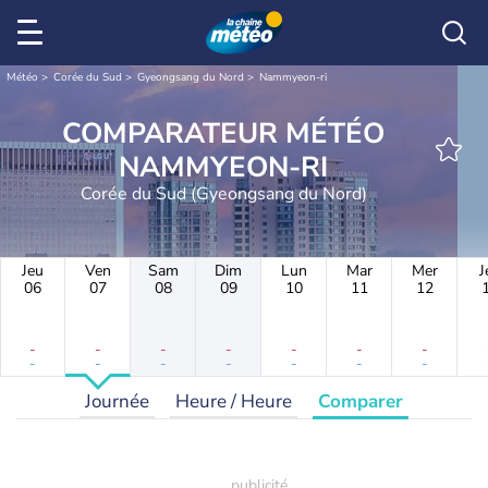
Météo
Corée du Sud
Gyeongsang du Nord
Nammyeon-ri
COMPARATEUR MÉTÉO
NAMMYEON-RI
Corée du Sud (Gyeongsang du Nord)
Jeu
Ven
Sam
Dim
Lun
Mar
Mer
J
06
07
08
09
10
11
12
-
-
-
-
-
-
-
-
-
-
-
-
-
-
Journée
Heure / Heure
Comparer