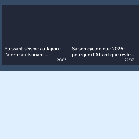
Puissant séisme au Japon :
Saison cyclonique 2026 :
l’alerte au tsunami
pourquoi l’Atlantique reste
désormais levée
28/07
très calme à ce stade ?
22/07