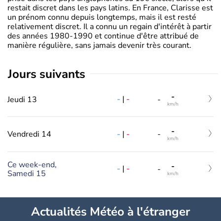
restait discret dans les pays latins. En France, Clarisse est
un prénom connu depuis longtemps, mais il est resté
relativement discret. Il a connu un regain d'intérêt à partir
des années 1980-1990 et continue d'être attribué de
manière régulière, sans jamais devenir très courant.
jours suivants
-
-
|
-
Jeudi 13
-
km/h
-
-
|
-
Vendredi 14
-
km/h
Ce week-end,
-
-
|
-
-
Samedi 15
km/h
Actualités Météo à l'étranger