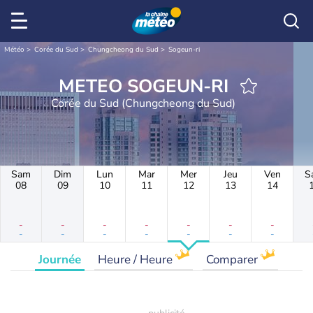
Météo
Corée du Sud
Chungcheong du Sud
Sogeun-ri
METEO SOGEUN-RI
Corée du Sud (Chungcheong du Sud)
Sam
Dim
Lun
Mar
Mer
Jeu
Ven
S
08
09
10
11
12
13
14
-
-
-
-
-
-
-
-
-
-
-
-
-
-
Journée
Heure / Heure
Comparer