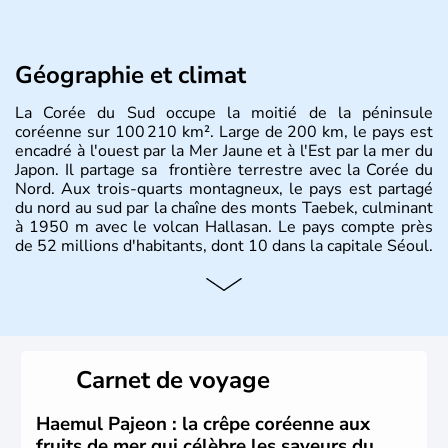
Géographie et climat
La Corée du Sud occupe la moitié de la péninsule
coréenne sur 100 210 km². Large de 200 km, le pays est
encadré à l'ouest par la Mer Jaune et à l'Est par la mer du
Japon. Il partage sa frontière terrestre avec la Corée du
Nord. Aux trois-quarts montagneux, le pays est partagé
du nord au sud par la chaîne des monts Taebek, culminant
à 1950 m avec le volcan Hallasan. Le pays compte près
de 52 millions d'habitants, dont 10 dans la capitale Séoul.
Histoire et administration
La
Corée du Sud
est un pays de l’
Asie de l’Es
t composé
de vingt provinces. Outre sa capitale
Séoul
, Ulsan et
Pusan sont deux autres villes majeures du pays. Le
Carnet de voyage
christianisme et le bouddhisme en sont les deux
principales religions. Ce pays partage sa culture avec la
Corée du Nord
. Les Jeux Olympiques s’y sont déroulés en
Haemul Pajeon : la crêpe coréenne aux
1988, de même que la Coupe du Monde de football en
fruits de mer qui célèbre les saveurs du