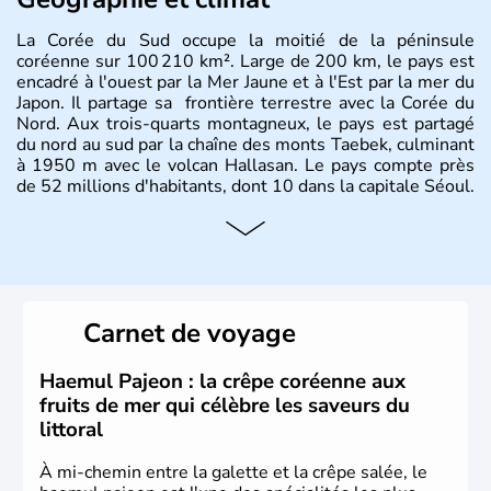
La Corée du Sud occupe la moitié de la péninsule
coréenne sur 100 210 km². Large de 200 km, le pays est
encadré à l'ouest par la Mer Jaune et à l'Est par la mer du
Japon. Il partage sa frontière terrestre avec la Corée du
Nord. Aux trois-quarts montagneux, le pays est partagé
du nord au sud par la chaîne des monts Taebek, culminant
à 1950 m avec le volcan Hallasan. Le pays compte près
de 52 millions d'habitants, dont 10 dans la capitale Séoul.
Histoire et administration
La
Corée du Sud
est un pays de l’
Asie de l’Es
t composé
de vingt provinces. Outre sa capitale
Séoul
, Ulsan et
Pusan sont deux autres villes majeures du pays. Le
Carnet de voyage
christianisme et le bouddhisme en sont les deux
principales religions. Ce pays partage sa culture avec la
Corée du Nord
. Les Jeux Olympiques s’y sont déroulés en
Haemul Pajeon : la crêpe coréenne aux
1988, de même que la Coupe du Monde de football en
fruits de mer qui célèbre les saveurs du
2002, en collaboration avec le Japon.
littoral
À mi-chemin entre la galette et la crêpe salée, le