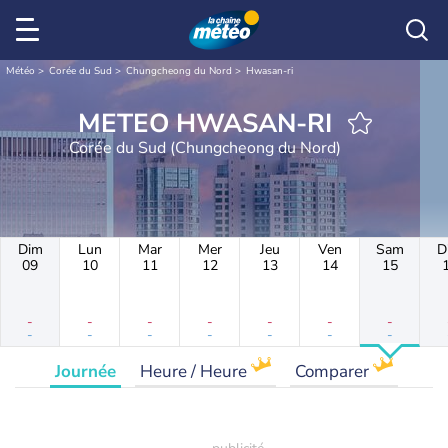
Météo
Corée du Sud
Chungcheong du Nord
Hwasan-ri
METEO HWASAN-RI
Corée du Sud (Chungcheong du Nord)
Dim
Lun
Mar
Mer
Jeu
Ven
Sam
D
09
10
11
12
13
14
15
-
-
-
-
-
-
-
-
-
-
-
-
-
-
Journée
Heure / Heure
Comparer