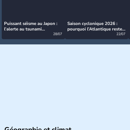
Puissant séisme au Japon :
Saison cyclonique 2026 :
l’alerte au tsunami
pourquoi l’Atlantique reste
désormais levée
28/07
très calme à ce stade ?
22/07
Géographie et climat