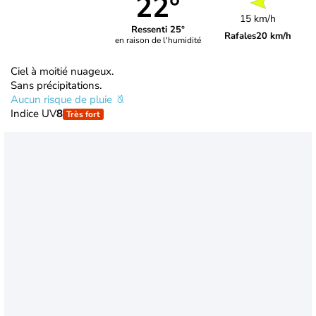
22°
15 km/h
Ressenti 25°
Rafales
20 km/h
en raison de l'humidité
Ciel à moitié nuageux.
Sans précipitations.
Aucun risque de pluie
Indice UV
8
Très fort