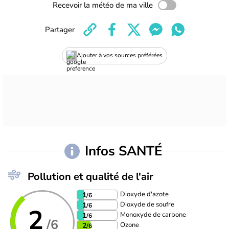
Recevoir la météo de ma ville
Partager
Ajouter à vos sources préférées
Infos SANTÉ
Pollution et qualité de l'air
Dioxyde d'azote
1
/6
Dioxyde de soufre
1
/6
2
Monoxyde de carbone
1
/6
/6
Ozone
2
/6