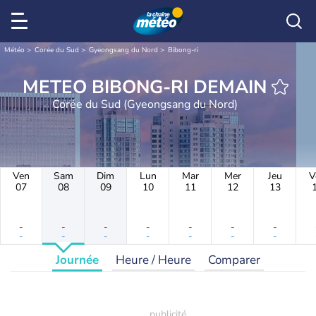
Météo
Corée du Sud
Gyeongsang du Nord
Bibong-ri
METEO BIBONG-RI DEMAIN
Corée du Sud (Gyeongsang du Nord)
Ven
Sam
Dim
Lun
Mar
Mer
Jeu
V
07
08
09
10
11
12
13
-
-
-
-
-
-
-
-
-
-
-
-
-
-
Journée
Heure / Heure
Comparer