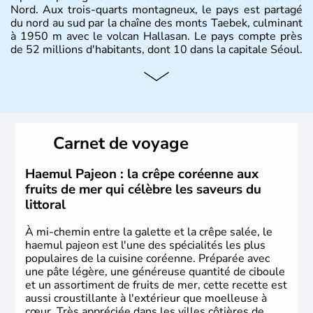
Nord. Aux trois-quarts montagneux, le pays est partagé
du nord au sud par la chaîne des monts Taebek, culminant
à 1950 m avec le volcan Hallasan. Le pays compte près
de 52 millions d'habitants, dont 10 dans la capitale Séoul.
Histoire et administration
La
Corée du Sud
est un pays de l’
Asie de l’Es
t composé
de vingt provinces. Outre sa capitale
Séoul
, Ulsan et
Pusan sont deux autres villes majeures du pays. Le
Carnet de voyage
christianisme et le bouddhisme en sont les deux
principales religions. Ce pays partage sa culture avec la
Corée du Nord
. Les Jeux Olympiques s’y sont déroulés en
Haemul Pajeon : la crêpe coréenne aux
1988, de même que la Coupe du Monde de football en
fruits de mer qui célèbre les saveurs du
2002, en collaboration avec le Japon.
littoral
À mi-chemin entre la galette et la crêpe salée, le
haemul pajeon est l'une des spécialités les plus
populaires de la cuisine coréenne. Préparée avec
une pâte légère, une généreuse quantité de ciboule
et un assortiment de fruits de mer, cette recette est
aussi croustillante à l'extérieur que moelleuse à
cœur. Très appréciée dans les villes côtières de