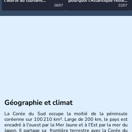
l’alerte au tsunami
pourquoi l’Atlantique reste
désormais levée
28/07
très calme à ce stade ?
22/07
Géographie et climat
La Corée du Sud occupe la moitié de la péninsule
coréenne sur 100 210 km². Large de 200 km, le pays est
encadré à l'ouest par la Mer Jaune et à l'Est par la mer du
Japon. Il partage sa frontière terrestre avec la Corée du