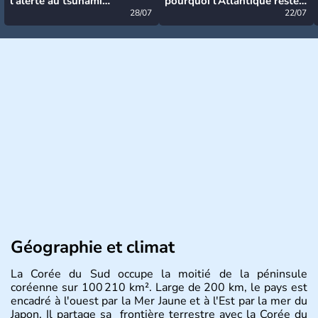
l’alerte au tsunami
pourquoi l’Atlantique reste
désormais levée
28/07
très calme à ce stade ?
22/07
Géographie et climat
La Corée du Sud occupe la moitié de la péninsule
coréenne sur 100 210 km². Large de 200 km, le pays est
encadré à l'ouest par la Mer Jaune et à l'Est par la mer du
Japon. Il partage sa frontière terrestre avec la Corée du