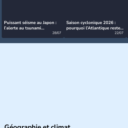
Puissant séisme au Japon :
Saison cyclonique 2026 :
l’alerte au tsunami
pourquoi l’Atlantique reste
désormais levée
28/07
très calme à ce stade ?
22/07
Géographie et climat