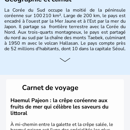
La Corée du Sud occupe la moitié de la péninsule
coréenne sur 100 210 km². Large de 200 km, le pays est
encadré à l'ouest par la Mer Jaune et à l'Est par la mer du
Japon. Il partage sa frontière terrestre avec la Corée du
Nord. Aux trois-quarts montagneux, le pays est partagé
du nord au sud par la chaîne des monts Taebek, culminant
à 1950 m avec le volcan Hallasan. Le pays compte près
de 52 millions d'habitants, dont 10 dans la capitale Séoul.
Histoire et administration
La
Corée du Sud
est un pays de l’
Asie de l’Es
t composé
de vingt provinces. Outre sa capitale
Séoul
, Ulsan et
Pusan sont deux autres villes majeures du pays. Le
Carnet de voyage
christianisme et le bouddhisme en sont les deux
principales religions. Ce pays partage sa culture avec la
Corée du Nord
. Les Jeux Olympiques s’y sont déroulés en
Haemul Pajeon : la crêpe coréenne aux
1988, de même que la Coupe du Monde de football en
fruits de mer qui célèbre les saveurs du
2002, en collaboration avec le Japon.
littoral
À mi-chemin entre la galette et la crêpe salée, le