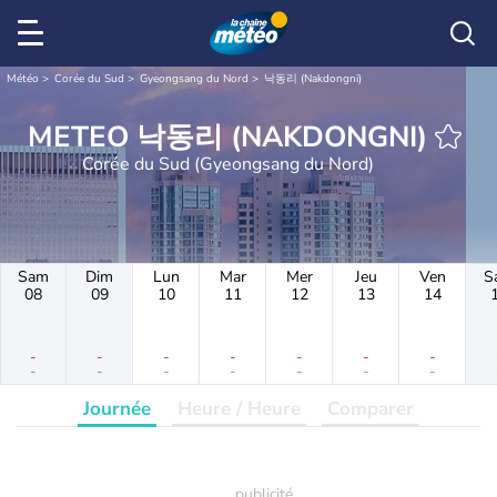
Météo
Corée du Sud
Gyeongsang du Nord
낙동리 (Nakdongni)
METEO 낙동리 (NAKDONGNI)
Corée du Sud (Gyeongsang du Nord)
Sam
Dim
Lun
Mar
Mer
Jeu
Ven
S
08
09
10
11
12
13
14
-
-
-
-
-
-
-
-
-
-
-
-
-
-
Journée
Heure / Heure
Comparer