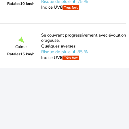
Risque de pluie
75 %
Rafales
10 km/h
Indice UV
8
Très fort
Se couvrant progressivement avec évolution
orageuse.
Quelques averses.
Calme
Risque de pluie
85 %
Rafales
15 km/h
Indice UV
8
Très fort