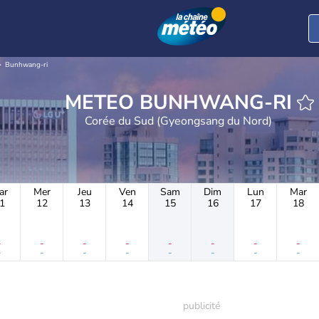
Bunhwang-ri
METEO BUNHWANG-RI
Corée du Sud (Gyeongsang du Nord)
ar
Mer
Jeu
Ven
Sam
Dim
Lun
Mar
1
12
13
14
15
16
17
18
-
-
-
-
-
-
-
-
-
-
-
-
-
-
-
-