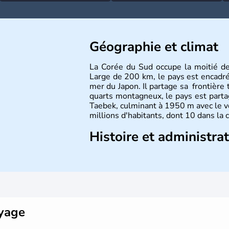
Géographie et climat
La Corée du Sud occupe la moitié d
Large de 200 km, le pays est encadré à
mer du Japon. Il partage sa frontière 
quarts montagneux, le pays est parta
Taebek, culminant à 1950 m avec le v
millions d'habitants, dont 10 dans la 
Histoire et administra
La
Corée du Sud
est un pays de l’
A
Outre sa capitale
Séoul
, Ulsan et P
pays. Le christianisme et le bouddhis
Ce pays partage sa culture avec la
Co
déroulés en 1988, de même que la 
collaboration avec le Japon.
oyage