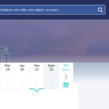
Mer
Jeu
Ven
Sam
365
19
20
21
22
Jours
-
-
-
-
-
-
-
-