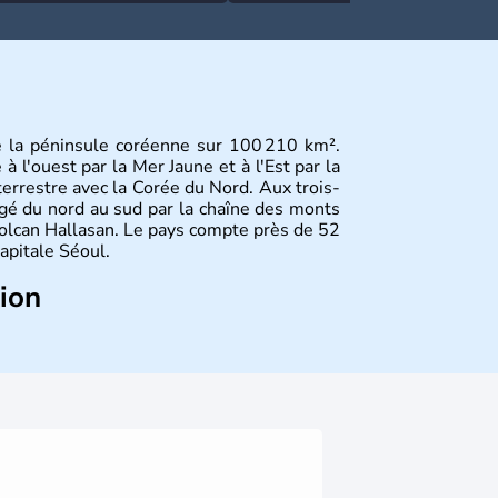
e la péninsule coréenne sur 100 210 km².
 l'ouest par la Mer Jaune et à l'Est par la
terrestre avec la Corée du Nord. Aux trois-
gé du nord au sud par la chaîne des monts
olcan Hallasan. Le pays compte près de 52
capitale Séoul.
tion
sie de l’Es
t composé de vingt provinces.
usan sont deux autres villes majeures du
me en sont les deux principales religions.
rée du Nord
. Les Jeux Olympiques s’y sont
Coupe du Monde de football en 2002, en