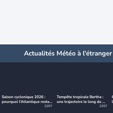
Actualités Météo à l'étranger
Saison cyclonique 2026 :
Tempête tropicale Bertha :
pourquoi l’Atlantique reste
une trajectoire le long du du
très calme à ce stade ?
22/07
littoral américain
22/07