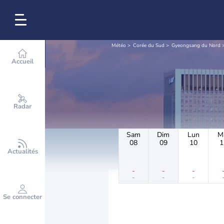
Météo
Corée du Sud
Gyeongsang du Nord
Accueil
Radar
Sam
Dim
Lun
M
08
09
10
1
Actualités
-
-
-
-
-
-
Se connecter