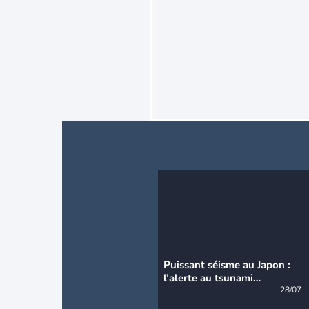
Puissant séisme au Japon :
l’alerte au tsunami
désormais levée
28/07