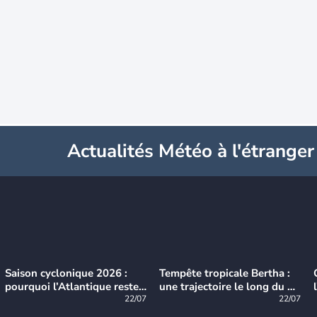
Actualités Météo à l'étranger
Saison cyclonique 2026 :
Tempête tropicale Bertha :
pourquoi l’Atlantique reste
une trajectoire le long du du
très calme à ce stade ?
22/07
littoral américain
22/07