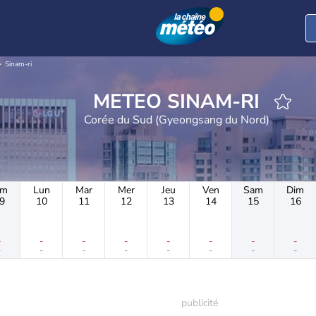
Sinam-ri
METEO SINAM-RI
Corée du Sud (Gyeongsang du Nord)
im
Lun
Mar
Mer
Jeu
Ven
Sam
Dim
9
10
11
12
13
14
15
16
-
-
-
-
-
-
-
-
-
-
-
-
-
-
-
-