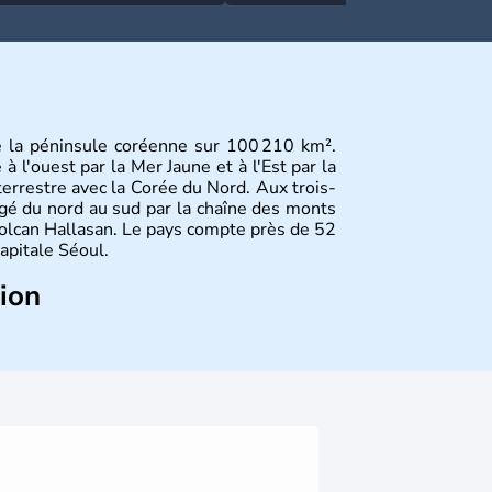
e la péninsule coréenne sur 100 210 km².
 l'ouest par la Mer Jaune et à l'Est par la
terrestre avec la Corée du Nord. Aux trois-
gé du nord au sud par la chaîne des monts
olcan Hallasan. Le pays compte près de 52
capitale Séoul.
tion
sie de l’Es
t composé de vingt provinces.
usan sont deux autres villes majeures du
me en sont les deux principales religions.
rée du Nord
. Les Jeux Olympiques s’y sont
Coupe du Monde de football en 2002, en