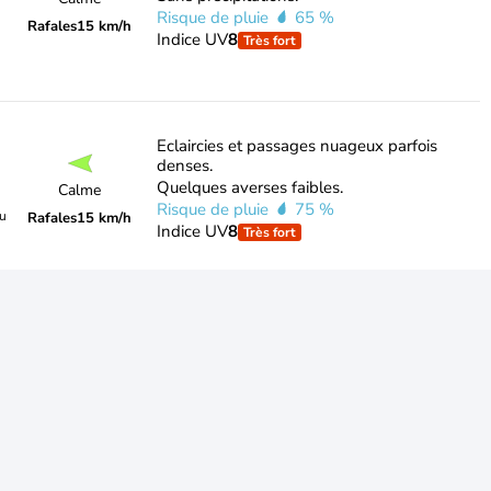
Risque de pluie
65 %
Rafales
15 km/h
Indice UV
8
Très fort
Eclaircies et passages nuageux parfois
denses.
Quelques averses faibles.
Calme
Risque de pluie
75 %
du
Rafales
15 km/h
Indice UV
8
Très fort