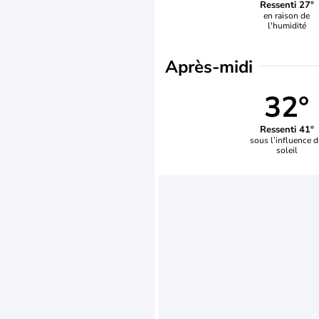
Ressenti 27°
en raison de
l'humidité
Après-midi
32°
Ressenti 41°
sous l’influence 
soleil