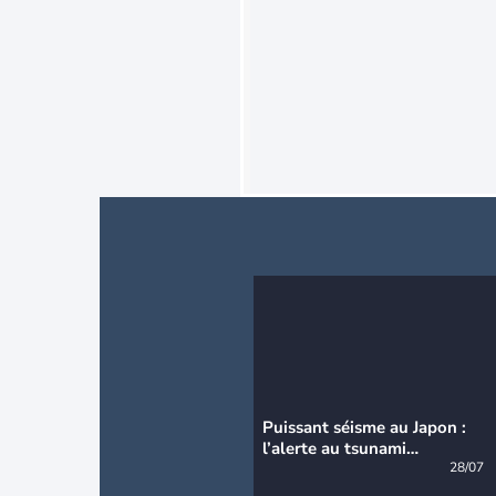
Puissant séisme au Japon :
l’alerte au tsunami
désormais levée
28/07