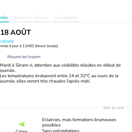
née
Heure / Heure
Comparer
 18 AOÛT
UCHESNE
mise à jour à
11h00
(heure locale)
Résumé de l’expert
Mardi à Sinam-ri, attention aux visibilités réduites en début de
journée.
Les températures évolueront entre 24 et 32°C au cours de la
journée, elles seront très chaudes l'après-midi.
Voir la nuit
Eclaircies, mais formations brumeuses
possibles.
Sans précipitations.
Calme