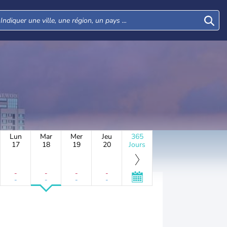
Lun
Mar
Mer
Jeu
365
17
18
19
20
Jours
-
-
-
-
-
-
-
-