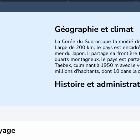
Géographie et climat
La Corée du Sud occupe la moitié d
Large de 200 km, le pays est encadré à
mer du Japon. Il partage sa frontière 
quarts montagneux, le pays est parta
Taebek, culminant à 1950 m avec le v
millions d'habitants, dont 10 dans la 
Histoire et administra
La
Corée du Sud
est un pays de l’
A
Outre sa capitale
Séoul
, Ulsan et P
pays. Le christianisme et le bouddhis
Ce pays partage sa culture avec la
Co
déroulés en 1988, de même que la 
collaboration avec le Japon.
oyage