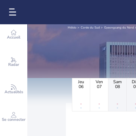
Météo
Corée du Sud
Gyeongsang du Nord
Accueil
Radar
Jeu
Ven
Sam
D
06
07
08
0
Actualités
-
-
-
-
-
-
Se connecter