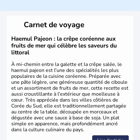
La
Corée du Sud
est un pays de l’
Asie de l’Es
t composé
de vingt provinces. Outre sa capitale
Séoul
, Ulsan et
Pusan sont deux autres villes majeures du pays. Le
Carnet de voyage
christianisme et le bouddhisme en sont les deux
principales religions. Ce pays partage sa culture avec la
Corée du Nord
. Les Jeux Olympiques s’y sont déroulés en
Haemul Pajeon : la crêpe coréenne aux
1988, de même que la Coupe du Monde de football en
fruits de mer qui célèbre les saveurs du
2002, en collaboration avec le Japon.
littoral
À mi-chemin entre la galette et la crêpe salée, le
haemul pajeon est l'une des spécialités les plus
populaires de la cuisine coréenne. Préparée avec
une pâte légère, une généreuse quantité de ciboule
et un assortiment de fruits de mer, cette recette est
aussi croustillante à l'extérieur que moelleuse à
cœur. Très appréciée dans les villes côtières de
Corée du Sud, elle est traditionnellement partagée
au centre de la table, découpée en morceaux et
dégustée avec une sauce à base de soja. Un plat
simple en apparence, mais profondément ancré
dans la culture culinaire du pays.