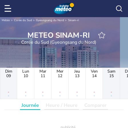
Météo
Corée du Sud
Gyeongsang du Nord
Sinam-ri
METEO SINAM-RI
Corée du Sud (Gyeongsang du Nord)
Dim
Lun
Mar
Mer
Jeu
Ven
Sam
D
09
10
11
12
13
14
15
-
-
-
-
-
-
-
-
-
-
-
-
-
-
Journée
Heure / Heure
Comparer