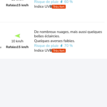
Risque de pluie
60 %
Rafales
15 km/h
Indice UV
8
Très fort
De nombreux nuages, mais aussi quelques
belles éclaircies.
Quelques averses faibles.
10 km/h
Risque de pluie
70 %
Rafales
15 km/h
du
Indice UV
8
Très fort