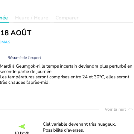
née
Heure / Heure
Comparer
 18 AOÛT
HOMAS
Résumé de l’expert
Mardi à Geumgok-ri, le temps incertain deviendra plus perturbé en
seconde partie de journée.
Les températures seront comprises entre 24 et 30°C, elles seront
très chaudes l'après-midi.
Voir la nuit
Ciel variable devenant très nuageux.
Possibilité d'averses.
10 km/h