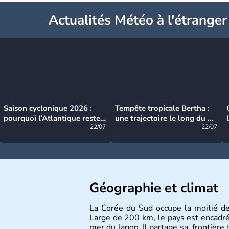
Actualités Météo à l'étranger
Saison cyclonique 2026 :
Tempête tropicale Bertha :
pourquoi l’Atlantique reste
une trajectoire le long du du
très calme à ce stade ?
22/07
littoral américain
22/07
Géographie et climat
La Corée du Sud occupe la moitié d
Large de 200 km, le pays est encadré à
mer du Japon. Il partage sa frontière 