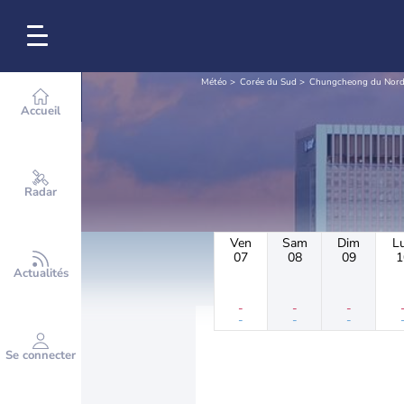
Météo
Corée du Sud
Chungcheong du Nor
Accueil
Radar
Ven
Sam
Dim
L
07
08
09
1
Actualités
-
-
-
-
-
-
Se connecter