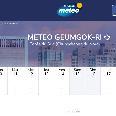
d
Geumgok-ri
METEO GEUMGOK-RI
Corée du Sud (Chungcheong du Nord)
un
Mar
Mer
Jeu
Ven
Sam
Dim
Lun
0
11
12
13
14
15
16
17
-
-
-
-
-
-
-
-
-
-
-
-
-
-
-
-