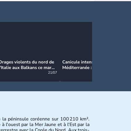
Orages violents du nord de
Canicule intense en
Ca
l'Italie aux Balkans ce mardi
Méditerranée : près de 50°C
Ma
: grosse grêle, violentes
21/07
et des incendies hors de
21/07
rafales et pluies intenses
contrôle en Espagne
e la péninsule coréenne sur 100 210 km².
 l'ouest par la Mer Jaune et à l'Est par la
terrestre avec la Corée du Nord. Aux trois-