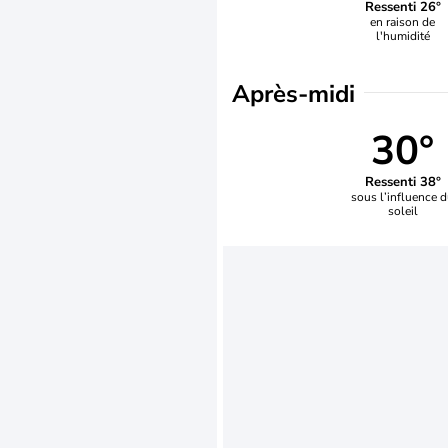
Ressenti 26°
en raison de
l'humidité
Après-midi
30°
Ressenti 38°
sous l’influence 
soleil