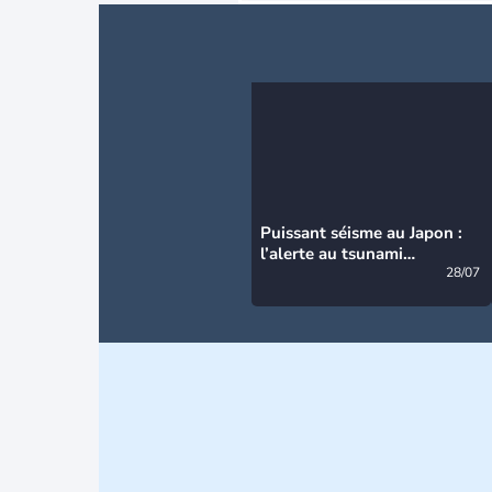
Puissant séisme au Japon :
l’alerte au tsunami
désormais levée
28/07