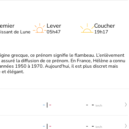
emier
Lever
Coucher
oissant de Lune
05h47
19h17
gine grecque, ce prénom signifie le flambeau. L’enlèvement
a assuré la diffusion de ce prénom. En France, Hélène a connu
années 1950 à 1970. Aujourd'hui, il est plus discret mais
et élégant.
-
|
-
-
-
km/h
-
|
-
-
-
km/h