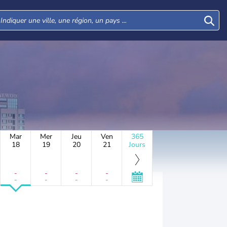
Mar
Mer
Jeu
Ven
365
18
19
20
21
Jours
-
-
-
-
-
-
-
-