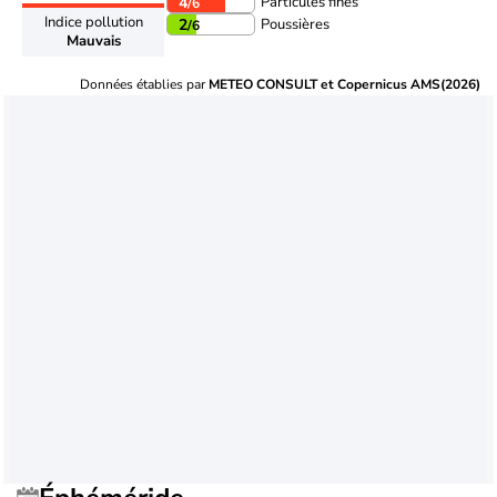
Particules fines
4
/6
Indice pollution
Poussières
2
/6
Mauvais
Données établies par
METEO CONSULT et Copernicus AMS(2026)