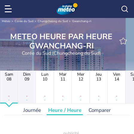
Météo
Corée du Sud
Chungcheong du Sud
Gwanchang-ri
METEO HEURE PAR HEURE
GWANCHANG-RI
Corée du Sud (Chungcheong du Sud)
Sam
Dim
Lun
Mar
Mer
Jeu
Ven
S
08
09
10
11
12
13
14
-
-
-
-
-
-
-
-
-
-
-
-
-
-
Journée
Heure / Heure
Comparer