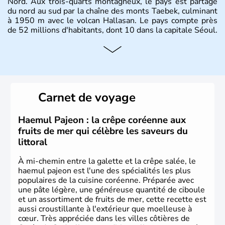
Nord. Aux trois-quarts montagneux, le pays est partagé
du nord au sud par la chaîne des monts Taebek, culminant
à 1950 m avec le volcan Hallasan. Le pays compte près
de 52 millions d'habitants, dont 10 dans la capitale Séoul.
Histoire et administration
La
Corée du Sud
est un pays de l’
Asie de l’Es
t composé
de vingt provinces. Outre sa capitale
Séoul
, Ulsan et
Pusan sont deux autres villes majeures du pays. Le
Carnet de voyage
christianisme et le bouddhisme en sont les deux
principales religions. Ce pays partage sa culture avec la
Corée du Nord
. Les Jeux Olympiques s’y sont déroulés en
Haemul Pajeon : la crêpe coréenne aux
1988, de même que la Coupe du Monde de football en
fruits de mer qui célèbre les saveurs du
2002, en collaboration avec le Japon.
littoral
À mi-chemin entre la galette et la crêpe salée, le
haemul pajeon est l'une des spécialités les plus
populaires de la cuisine coréenne. Préparée avec
une pâte légère, une généreuse quantité de ciboule
et un assortiment de fruits de mer, cette recette est
aussi croustillante à l'extérieur que moelleuse à
cœur. Très appréciée dans les villes côtières de