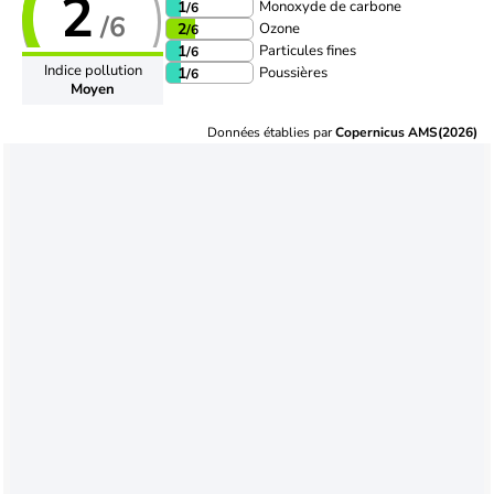
2
Monoxyde de carbone
1
/6
/6
Ozone
2
/6
Particules fines
1
/6
Indice pollution
Poussières
1
/6
Moyen
Données établies par
Copernicus AMS(2026)