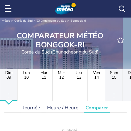
Météo
Corée du Sud
Chungcheong du Sud
Bonggok-ri
COMPARATEUR MÉTÉO
BONGGOK-RI
Corée du Sud (Chungcheong du Sud)
Dim
Lun
Mar
Mer
Jeu
Ven
Sam
D
09
10
11
12
13
14
15
-
-
-
-
-
-
-
-
-
-
-
-
-
-
Journée
Heure / Heure
Comparer