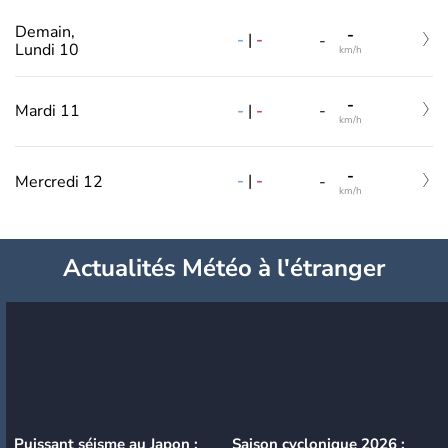
Demain,
-
-
|
-
-
Lundi 10
km/h
-
-
|
-
Mardi 11
-
km/h
-
-
|
-
Mercredi 12
-
km/h
Actualités Météo à l'étranger
Puissant séisme au Japon :
Saison cyclonique 2026 :