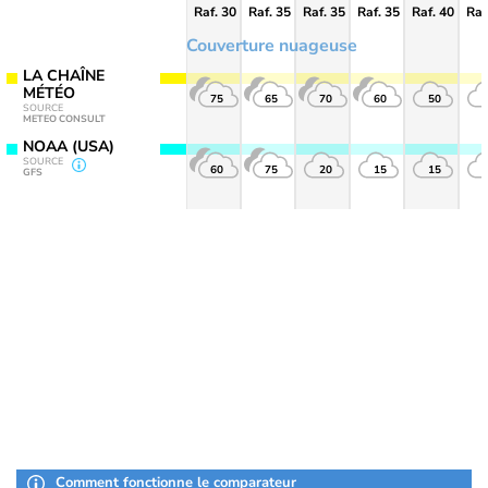
Raf. 30
Raf. 35
Raf. 35
Raf. 35
Raf. 40
Raf
Couverture nuageuse
LA CHAÎNE
MÉTÉO
75
65
70
60
50
SOURCE
METEO CONSULT
NOAA (USA)
SOURCE
60
75
20
15
15
GFS
Comment fonctionne le comparateur