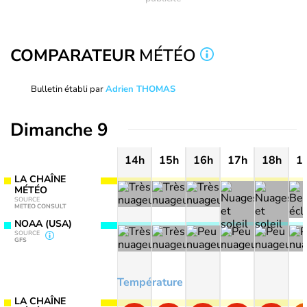
COMPARATEUR
MÉTÉO
Bulletin établi par
Adrien THOMAS
Dimanche 9
14h
15h
16h
17h
18h
1
LA CHAÎNE
MÉTÉO
SOURCE
METEO CONSULT
NOAA (USA)
SOURCE
GFS
Température
LA CHAÎNE