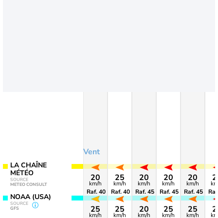
Vent
LA CHAÎNE
MÉTÉO
20
25
20
20
20
2
SOURCE
km/h
km/h
km/h
km/h
km/h
km
METEO CONSULT
Raf. 40
Raf. 40
Raf. 45
Raf. 45
Raf. 45
Raf
NOAA (USA)
SOURCE
25
25
20
25
25
2
GFS
km/h
km/h
km/h
km/h
km/h
km