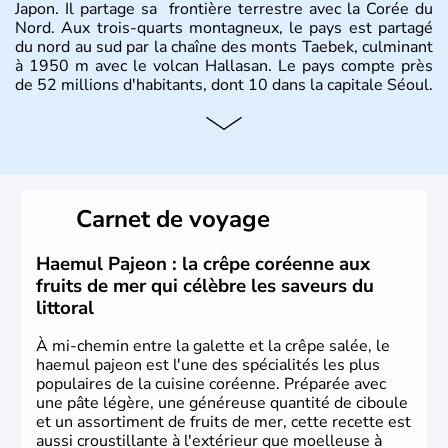
Japon. Il partage sa frontière terrestre avec la Corée du
Nord. Aux trois-quarts montagneux, le pays est partagé
du nord au sud par la chaîne des monts Taebek, culminant
à 1950 m avec le volcan Hallasan. Le pays compte près
de 52 millions d'habitants, dont 10 dans la capitale Séoul.
Histoire et administration
La
Corée du Sud
est un pays de l’
Asie de l’Es
t composé
de vingt provinces. Outre sa capitale
Séoul
, Ulsan et
Pusan sont deux autres villes majeures du pays. Le
Carnet de voyage
christianisme et le bouddhisme en sont les deux
principales religions. Ce pays partage sa culture avec la
Corée du Nord
. Les Jeux Olympiques s’y sont déroulés en
Haemul Pajeon : la crêpe coréenne aux
1988, de même que la Coupe du Monde de football en
fruits de mer qui célèbre les saveurs du
2002, en collaboration avec le Japon.
littoral
À mi-chemin entre la galette et la crêpe salée, le
haemul pajeon est l'une des spécialités les plus
populaires de la cuisine coréenne. Préparée avec
une pâte légère, une généreuse quantité de ciboule
et un assortiment de fruits de mer, cette recette est
aussi croustillante à l'extérieur que moelleuse à