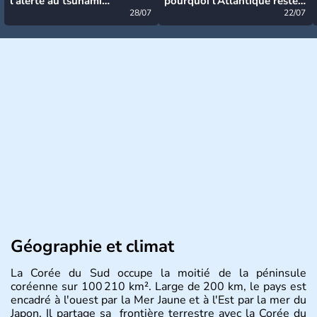
l’alerte au tsunami
pourquoi l’Atlantique reste
désormais levée
28/07
très calme à ce stade ?
22/07
Géographie et climat
La Corée du Sud occupe la moitié de la péninsule
coréenne sur 100 210 km². Large de 200 km, le pays est
encadré à l'ouest par la Mer Jaune et à l'Est par la mer du
Japon. Il partage sa frontière terrestre avec la Corée du