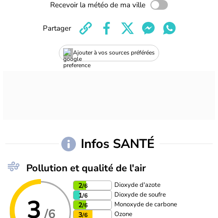
Recevoir la météo de ma ville
Partager
Ajouter à vos sources préférées
Infos SANTÉ
Pollution et qualité de l'air
Dioxyde d'azote
2
/6
Dioxyde de soufre
1
/6
3
Monoxyde de carbone
2
/6
/6
Ozone
3
/6