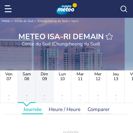
Météo
Corée du Sud
Chungcheong du Sud
Isa-ri
METEO ISA-RI DEMAIN
Corée du Sud (Chungcheong du Sud)
Ven
Sam
Dim
Lun
Mar
Mer
Jeu
V
07
08
09
10
11
12
13
-
-
-
-
-
-
-
-
-
-
-
-
-
-
Journée
Heure / Heure
Comparer