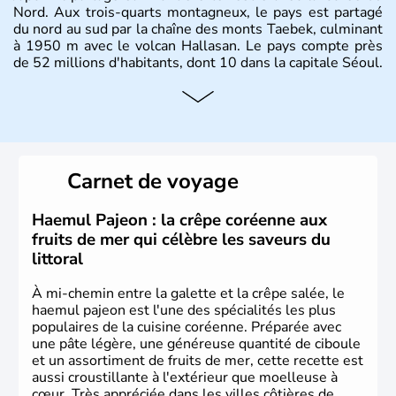
Nord. Aux trois-quarts montagneux, le pays est partagé
du nord au sud par la chaîne des monts Taebek, culminant
à 1950 m avec le volcan Hallasan. Le pays compte près
de 52 millions d'habitants, dont 10 dans la capitale Séoul.
Histoire et administration
La
Corée du Sud
est un pays de l’
Asie de l’Es
t composé
de vingt provinces. Outre sa capitale
Séoul
, Ulsan et
Pusan sont deux autres villes majeures du pays. Le
Carnet de voyage
christianisme et le bouddhisme en sont les deux
principales religions. Ce pays partage sa culture avec la
Corée du Nord
. Les Jeux Olympiques s’y sont déroulés en
Haemul Pajeon : la crêpe coréenne aux
1988, de même que la Coupe du Monde de football en
fruits de mer qui célèbre les saveurs du
2002, en collaboration avec le Japon.
littoral
À mi-chemin entre la galette et la crêpe salée, le
haemul pajeon est l'une des spécialités les plus
populaires de la cuisine coréenne. Préparée avec
une pâte légère, une généreuse quantité de ciboule
et un assortiment de fruits de mer, cette recette est
aussi croustillante à l'extérieur que moelleuse à
cœur. Très appréciée dans les villes côtières de