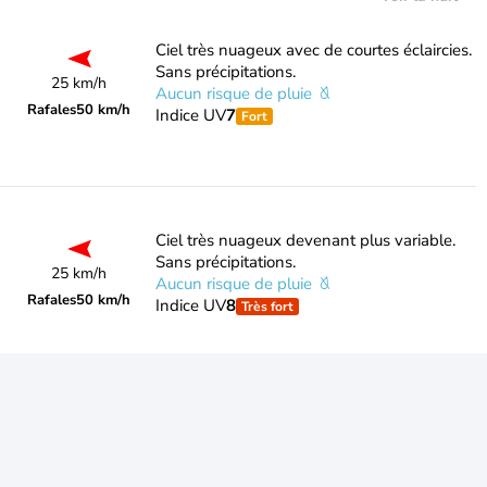
Ciel très nuageux avec de courtes éclaircies.
Sans précipitations.
25 km/h
Aucun risque de pluie
Rafales
50 km/h
Indice UV
7
Fort
Ciel très nuageux devenant plus variable.
Sans précipitations.
25 km/h
Aucun risque de pluie
Rafales
50 km/h
Indice UV
8
Très fort