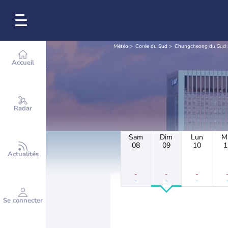
Météo
Corée du Sud
Chungcheong du Sud
Accueil
Radar
Sam
Dim
Lun
M
08
09
10
1
Actualités
-
-
-
-
-
-
Se connecter