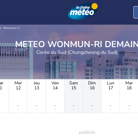
Wonmun-ri
METEO WONMUN-RI DEMAI
Corée du Sud (Chungcheong du Sud)
ar
Mer
Jeu
Ven
Sam
Dim
Lun
Mar
1
12
13
14
15
16
17
18
-
-
-
-
-
-
-
-
-
-
-
-
-
-
-
-