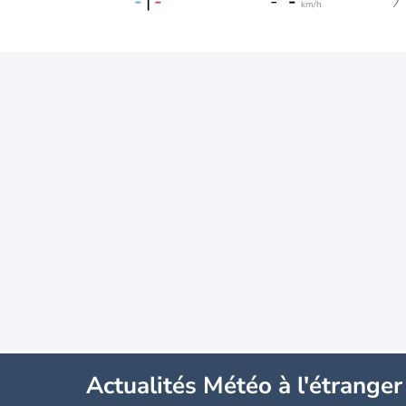
-
|
-
-
-
km/h
Actualités Météo à l'étranger