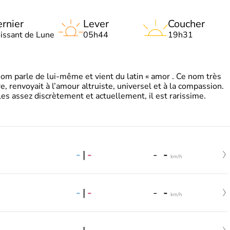
rnier
Lever
Coucher
oissant de Lune
05h44
19h31
 parle de lui-même et vient du latin « amor . Ce nom très
, renvoyait à l’amour altruiste, universel et à la compassion.
es assez discrètement et actuellement, il est rarissime.
-
|
-
-
-
km/h
-
|
-
-
-
km/h