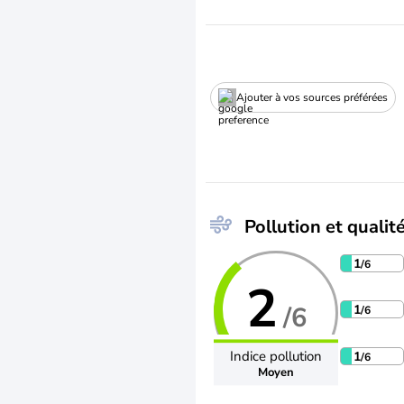
Ajouter à vos sources préférées
Pollution et qualité
1
/6
2
/6
1
/6
Indice pollution
1
/6
Moyen