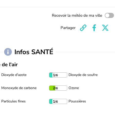
Recevoir la météo de ma ville
Partager
Infos SANTÉ
 de l'air
Dioxyde d'azote
Dioxyde de soufre
1
/6
Monoxyde de carbone
Ozone
2
/6
Particules fines
Poussières
1
/6