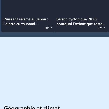
Puissant séisme au Japon :
Saison cyclonique 2026 :
l’alerte au tsunami
pourquoi l’Atlantique reste
désormais levée
28/07
très calme à ce stade ?
22/07
Géographie et climat