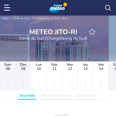
Météo
Corée du Sud
Chungcheong du Sud
Jito-ri
METEO JITO-RI
Corée du Sud (Chungcheong du Sud)
Sam
Dim
Lun
Mar
Mer
Jeu
Ven
S
08
09
10
11
12
13
14
-
-
-
-
-
-
-
-
-
-
-
-
-
-
Journée
Heure / Heure
Comparer