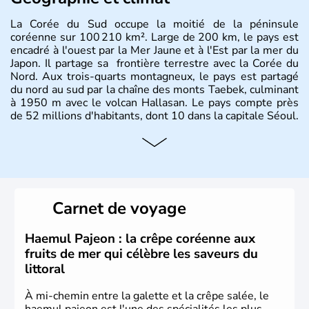
La Corée du Sud occupe la moitié de la péninsule
coréenne sur 100 210 km². Large de 200 km, le pays est
encadré à l'ouest par la Mer Jaune et à l'Est par la mer du
Japon. Il partage sa frontière terrestre avec la Corée du
Nord. Aux trois-quarts montagneux, le pays est partagé
du nord au sud par la chaîne des monts Taebek, culminant
à 1950 m avec le volcan Hallasan. Le pays compte près
de 52 millions d'habitants, dont 10 dans la capitale Séoul.
Histoire et administration
La
Corée du Sud
est un pays de l’
Asie de l’Es
t composé
de vingt provinces. Outre sa capitale
Séoul
, Ulsan et
Pusan sont deux autres villes majeures du pays. Le
Carnet de voyage
christianisme et le bouddhisme en sont les deux
principales religions. Ce pays partage sa culture avec la
Corée du Nord
. Les Jeux Olympiques s’y sont déroulés en
Haemul Pajeon : la crêpe coréenne aux
1988, de même que la Coupe du Monde de football en
fruits de mer qui célèbre les saveurs du
2002, en collaboration avec le Japon.
littoral
À mi-chemin entre la galette et la crêpe salée, le