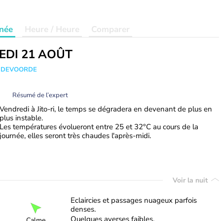
née
Heure / Heure
Comparer
EDI 21 AOÛT
ANDEVOORDE
Résumé de l’expert
Vendredi à Jito-ri, le temps se dégradera en devenant de plus en
plus instable.
Les températures évolueront entre 25 et 32°C au cours de la
journée, elles seront très chaudes l'après-midi.
Voir la nuit
Eclaircies et passages nuageux parfois
denses.
Quelques averses faibles.
Calme