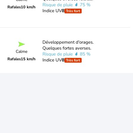
Risque de pluie
75 %
Rafales
10 km/h
Indice UV
8
Très fort
Développement d'orages.
Quelques fortes averses.
Calme
Risque de pluie
85 %
Rafales
15 km/h
Indice UV
8
Très fort