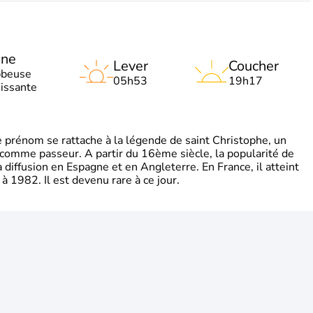
une
Lever
Coucher
bbeuse
05h53
19h17
oissante
rénom se rattache à la légende de saint Christophe, un
é comme passeur. A partir du 16ème siècle, la popularité de
diffusion en Espagne et en Angleterre. En France, il atteint
 1982. Il est devenu rare à ce jour.