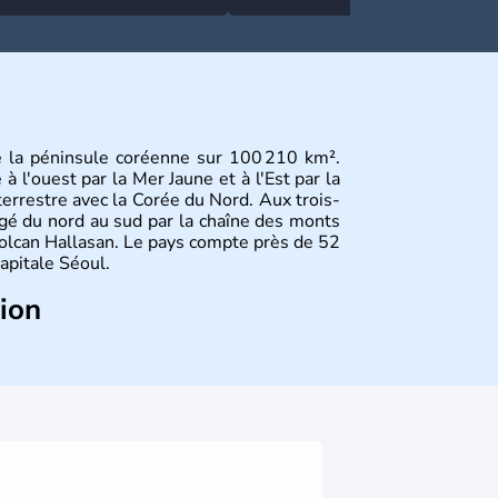
rafales et pluies intenses
contrôle en Espagne
e la péninsule coréenne sur 100 210 km².
 l'ouest par la Mer Jaune et à l'Est par la
terrestre avec la Corée du Nord. Aux trois-
gé du nord au sud par la chaîne des monts
olcan Hallasan. Le pays compte près de 52
capitale Séoul.
tion
sie de l’Es
t composé de vingt provinces.
usan sont deux autres villes majeures du
me en sont les deux principales religions.
rée du Nord
. Les Jeux Olympiques s’y sont
Coupe du Monde de football en 2002, en