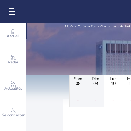
Météo
Corée du Sud
Chungcheong du Sud
Accueil
Radar
Sam
Dim
Lun
M
08
09
10
1
Actualités
-
-
-
-
-
-
Se connecter