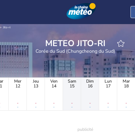
Jito-ri
METEO JITO-RI
Corée du Sud (Chungcheong du Sud)
ar
Mer
Jeu
Ven
Sam
Dim
Lun
Mar
1
12
13
14
15
16
17
18
-
-
-
-
-
-
-
-
-
-
-
-
-
-
-
-