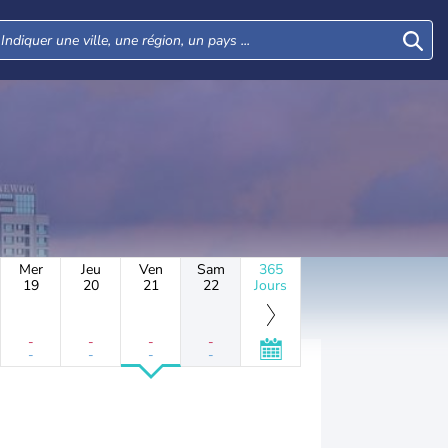
Mer
Jeu
Ven
Sam
365
19
20
21
22
Jours
-
-
-
-
-
-
-
-