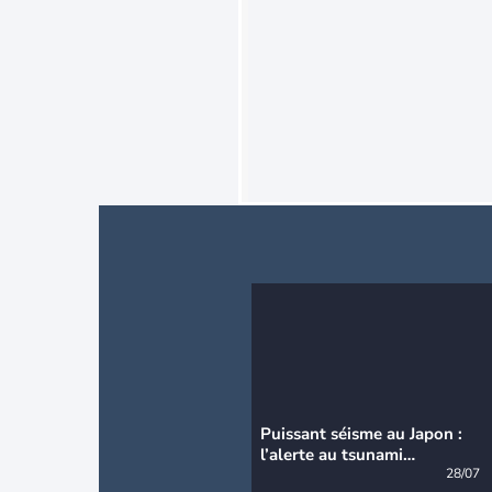
Puissant séisme au Japon :
l’alerte au tsunami
désormais levée
28/07