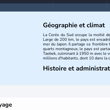
Géographie et climat
La Corée du Sud occupe la moitié d
Large de 200 km, le pays est encadré à
mer du Japon. Il partage sa frontière 
quarts montagneux, le pays est parta
Taebek, culminant à 1950 m avec le v
millions d'habitants, dont 10 dans la 
Histoire et administra
La
Corée du Sud
est un pays de l’
A
Outre sa capitale
Séoul
, Ulsan et P
pays. Le christianisme et le bouddhis
Ce pays partage sa culture avec la
Co
déroulés en 1988, de même que la 
collaboration avec le Japon.
oyage