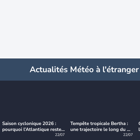
Actualités Météo à l'étranger
Saison cyclonique 2026 :
Tempête tropicale Bertha :
pourquoi l’Atlantique reste
une trajectoire le long du du
très calme à ce stade ?
22/07
littoral américain
22/07