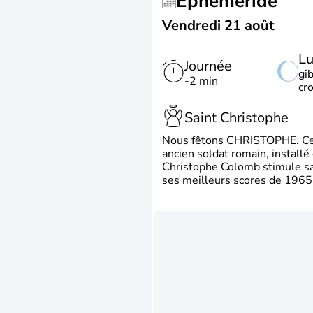
Éphéméride
Vendredi 21 août
L
Journée
gi
-2 min
cr
Saint Christophe
Nous fêtons CHRISTOPHE. Ce p
ancien soldat romain, install
Christophe Colomb stimule sa 
ses meilleurs scores de 1965 à