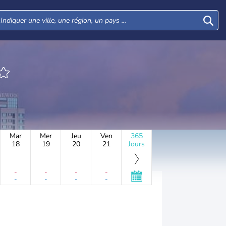
Mar
Mer
Jeu
Ven
365
18
19
20
21
Jours
-
-
-
-
-
-
-
-