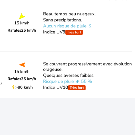
Beau temps peu nuageux.
Sans précipitations.
15 km/h
Aucun risque de pluie
Rafales
25 km/h
Indice UV
9
Très fort
Se couvrant progressivement avec évolution
orageuse.
15 km/h
Quelques averses faibles.
Rafales
35 km/h
Risque de pluie
55 %
du
Indice UV
10
>80 km/h
Très fort