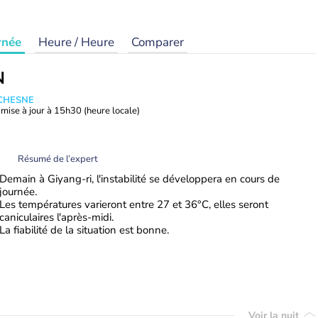
rnée
Heure / Heure
Comparer
N
UCHESNE
mise à jour à
15h30
(heure locale)
Résumé de l’expert
Demain à Giyang-ri, l'instabilité se développera en cours de
journée.
Les températures varieront entre 27 et 36°C, elles seront
caniculaires l'après-midi.
La fiabilité de la situation est bonne.
Voir la nuit