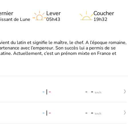
rnier
Lever
Coucher
oissant de Lune
05h43
19h32
t du latin et signifie le maître, le chef. A l’époque romaine,
partenance avec l’empereur. Son succès lui a permis de se
latine. Actuellement, c’est un prénom mixte en France et
-
|
-
-
-
km/h
-
|
-
-
-
km/h