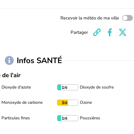
Recevoir la météo de ma ville
Partager
Infos SANTÉ
 de l'air
Dioxyde d'azote
Dioxyde de soufre
1
/6
Monoxyde de carbone
Ozone
3
/6
Particules fines
Poussières
1
/6