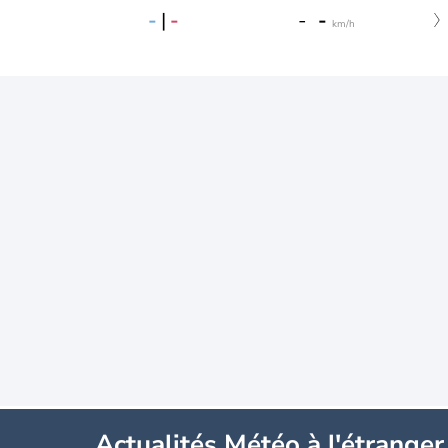
-
|
-
-
-
km/h
Actualités Météo à l'étranger