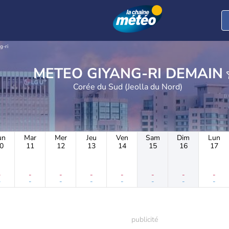
g-ri
METEO GIYANG-RI DEMAIN
Corée du Sud (Jeolla du Nord)
un
Mar
Mer
Jeu
Ven
Sam
Dim
Lun
0
11
12
13
14
15
16
17
-
-
-
-
-
-
-
-
-
-
-
-
-
-
-
-