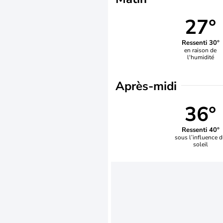
27°
Ressenti 30°
en raison de
l'humidité
Après-midi
36°
Ressenti 40°
sous l’influence 
soleil