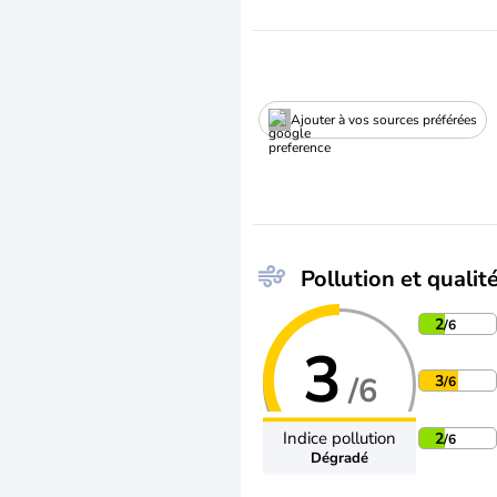
Ajouter à vos sources préférées
Pollution et qualité
2
/6
3
/6
3
/6
Indice pollution
2
/6
Dégradé