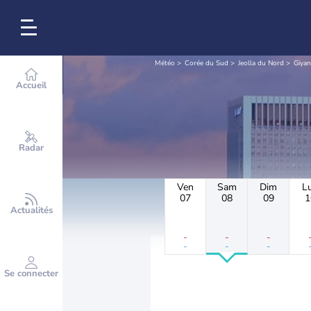
Météo
Corée du Sud
Jeolla du Nord
Giyan
Accueil
Radar
Ven
Sam
Dim
L
07
08
09
1
Actualités
-
-
-
-
-
-
Se connecter