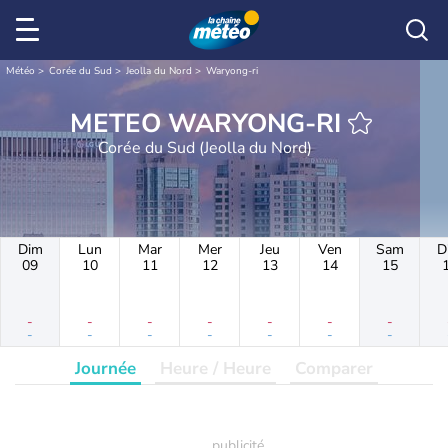
Météo
Corée du Sud
Jeolla du Nord
Waryong-ri
METEO WARYONG-RI
Corée du Sud (Jeolla du Nord)
Dim
Lun
Mar
Mer
Jeu
Ven
Sam
D
09
10
11
12
13
14
15
-
-
-
-
-
-
-
-
-
-
-
-
-
-
Journée
Heure / Heure
Comparer