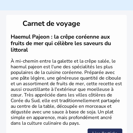
La
Corée du Sud
est un pays de l’
Asie de l’Es
t composé
de vingt provinces. Outre sa capitale
Séoul
, Ulsan et
Pusan sont deux autres villes majeures du pays. Le
Carnet de voyage
christianisme et le bouddhisme en sont les deux
principales religions. Ce pays partage sa culture avec la
Corée du Nord
. Les Jeux Olympiques s’y sont déroulés en
Haemul Pajeon : la crêpe coréenne aux
1988, de même que la Coupe du Monde de football en
fruits de mer qui célèbre les saveurs du
2002, en collaboration avec le Japon.
littoral
À mi-chemin entre la galette et la crêpe salée, le
haemul pajeon est l'une des spécialités les plus
populaires de la cuisine coréenne. Préparée avec
une pâte légère, une généreuse quantité de ciboule
et un assortiment de fruits de mer, cette recette est
aussi croustillante à l'extérieur que moelleuse à
cœur. Très appréciée dans les villes côtières de
Corée du Sud, elle est traditionnellement partagée
au centre de la table, découpée en morceaux et
dégustée avec une sauce à base de soja. Un plat
simple en apparence, mais profondément ancré
dans la culture culinaire du pays.