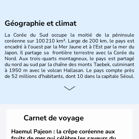
Géographie et climat
La Corée du Sud occupe la moitié de la péninsule
coréenne sur 100 210 km². Large de 200 km, le pays est
encadré à l'ouest par la Mer Jaune et à l'Est par la mer du
Japon. Il partage sa frontière terrestre avec la Corée du
Nord. Aux trois-quarts montagneux, le pays est partagé
du nord au sud par la chaîne des monts Taebek, culminant
à 1950 m avec le volcan Hallasan. Le pays compte près
de 52 millions d'habitants, dont 10 dans la capitale Séoul.
Histoire et administration
La
Corée du Sud
est un pays de l’
Asie de l’Es
t composé
de vingt provinces. Outre sa capitale
Séoul
, Ulsan et
Pusan sont deux autres villes majeures du pays. Le
Carnet de voyage
christianisme et le bouddhisme en sont les deux
principales religions. Ce pays partage sa culture avec la
Corée du Nord
. Les Jeux Olympiques s’y sont déroulés en
Haemul Pajeon : la crêpe coréenne aux
1988, de même que la Coupe du Monde de football en
fruits de mer qui célèbre les saveurs du