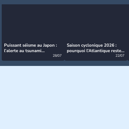
Puissant séisme au Japon :
Saison cyclonique 2026 :
l’alerte au tsunami
pourquoi l’Atlantique reste
désormais levée
28/07
très calme à ce stade ?
22/07