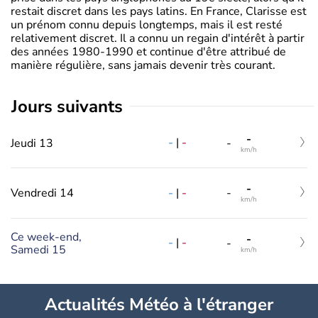
restait discret dans les pays latins. En France, Clarisse est
un prénom connu depuis longtemps, mais il est resté
relativement discret. Il a connu un regain d'intérêt à partir
des années 1980-1990 et continue d'être attribué de
manière régulière, sans jamais devenir très courant.
jours suivants
-
-
|
-
Jeudi 13
-
km/h
-
-
|
-
Vendredi 14
-
km/h
Ce week-end,
-
-
|
-
-
Samedi 15
km/h
Actualités Météo à l'étranger