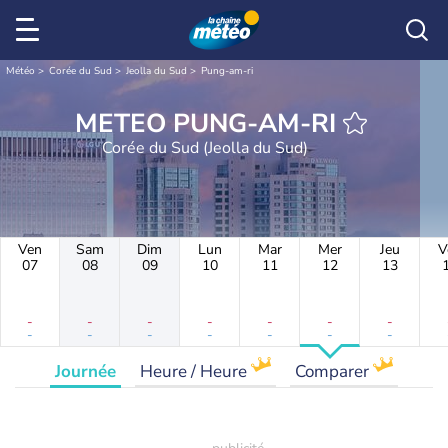
Météo
Corée du Sud
Jeolla du Sud
Pung-am-ri
METEO PUNG-AM-RI
Corée du Sud (Jeolla du Sud)
Ven
Sam
Dim
Lun
Mar
Mer
Jeu
V
07
08
09
10
11
12
13
-
-
-
-
-
-
-
-
-
-
-
-
-
-
Journée
Heure / Heure
Comparer